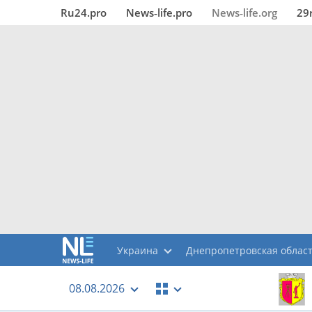
Ru24.pro
News‑life.pro
News‑life.org
29
Украина
Днепропетровская облас
08.08.2026