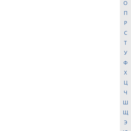
О
П
Р
С
Т
У
Ф
Х
Ц
Ч
Ш
Щ
Э