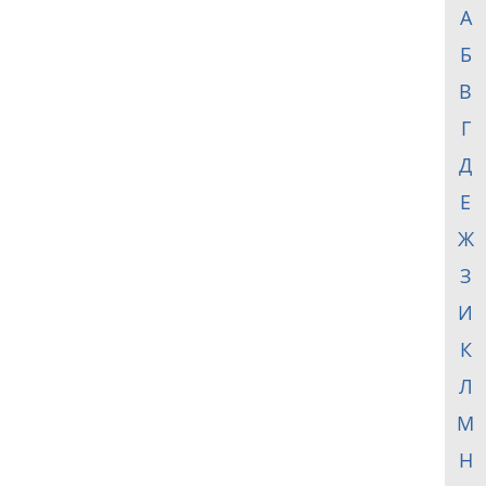
А
Б
В
Г
Д
Е
Ж
З
И
К
Л
М
Н