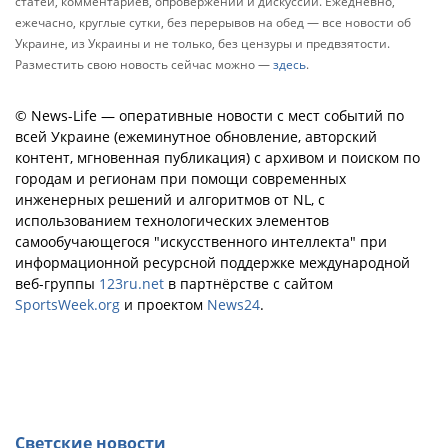
статей, комментариев, опровержений и дискуссий. Ежедневно,
ежечасно, круглые сутки, без перерывов на обед — все новости об
Украине, из Украины и не только, без цензуры и предвзятости.
Разместить свою новость сейчас можно —
здесь
.
© News-Life — оперативные новости с мест событий по
всей Украине (ежеминутное обновление, авторский
контент, мгновенная публикация) с архивом и поиском по
городам и регионам при помощи современных
инженерных решений и алгоритмов от NL, с
использованием технологических элементов
самообучающегося "искусственного интеллекта" при
информационной ресурсной поддержке международной
веб-группы
123ru.net
в партнёрстве с сайтом
SportsWeek.org
и проектом
News24
.
Светские новости