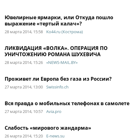
Ювелирные ярмарки, или Откуда пошло
выражение «тертый калач»?
28 марта 2014, 15:58
Ko44.ru (Кострома)
ЛИКВИДАЦИЯ «ВОЛКА». ОПЕРАЦИЯ ПО
УНИЧТОЖЕНИЮ РОМАНА ШУХЕВИЧА
28 марта 2014, 15:26
«NEWS-MAIL.BY»
Проживет ли Европа без газа из России?
27 марта 2014, 13:00
Swissinfo.ch
Вся правда о мобильных телефонах в самолете
27 марта 2014, 10:57
Avia.pro
Слабость «мирового жандарма»
26 марта 2014, 15:20
E-news.su