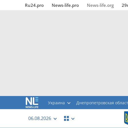
Ru24.pro
News‑life.pro
News‑life.org
29
Украина
Днепропетровская облас
06.08.2026