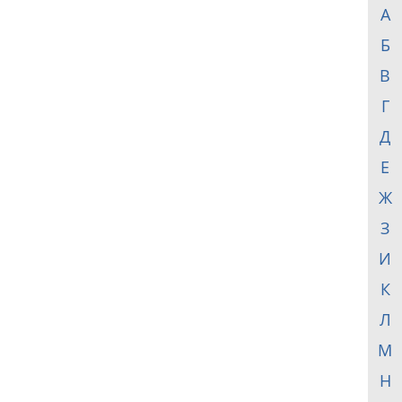
А
Б
В
Г
Д
Е
Ж
З
И
К
Л
М
Н