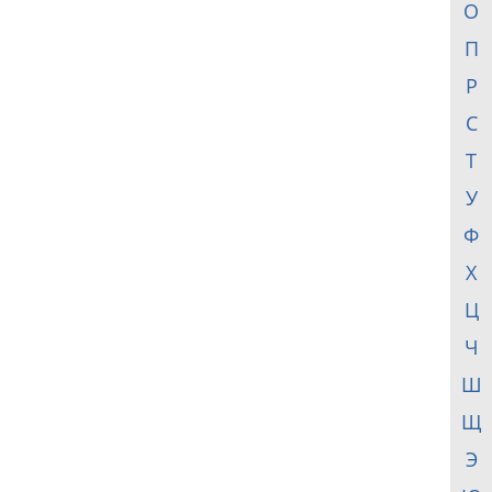
О
П
Р
С
Т
У
Ф
Х
Ц
Ч
Ш
Щ
Э