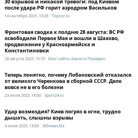
30 взрывов и никакой тревоги: под Киевом
после удара РФ горит аэродром Васильков
14 сентября 2025, 10:26
Topcor.ru
Фронтовая сводка к полдню 28 августа: ВС РФ
освободили Первое Мая и вошли в Шахово,
продвижение у Красноармейска и
Константиновки
28 августа 2025, 15:10
Блог сайта «Закон и Порядок»
Теперь понятно, почему Лобановский отказался
от великого Черенкова в сборной СССР. Дело
вовсе не в его болезни
23 июля 2025, 16:00
Sport24.ru
Удар возмездия? Киев погряз в огне, трудно
дышать, слышны взрывы
4 июля 2025, 13:04
365news.biz