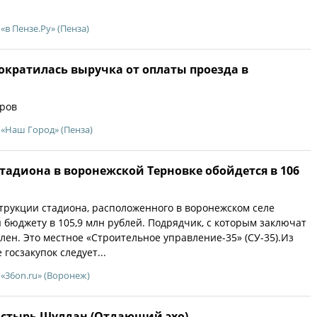
«в Пензе.Ру» (Пенза)
сократилась выручка от оплаты проезда в
оров
«Наш Город» (Пенза)
тадиона в воронежской Терновке обойдется в 106
рукции стадиона, расположенного в воронежском селе
я бюджету в 105,9 млн рублей. Подрядчик, с которым заключат
лен. Это местное «Строительное управление-35» (СУ-35).Из
 госзакупок следует...
«36on.ru» (Воронеж)
стырь Шулдан (Отдающий эхо)