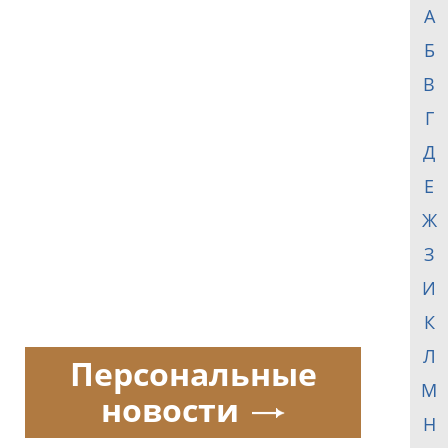
А
Б
В
Г
Д
Е
Ж
З
И
К
Л
Персональные
М
новости
Н