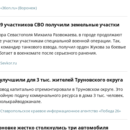
«36on.ru» (Воронеж)
49 участников СВО получили земельные участки
ора Севастополя Михаила Развожаева, в городе продолжают
 участки участникам специальной военной операции. Так,
 командир танкового взвода, получил орден Жукова за боевые
аботает в военкомате после серьезного ранения.
Sevkor.ru
улучшили для 3 тыс. жителей Труновского округа
вод капитально отремонтировали в Труновском округе. Это
ойную подачу коммунального ресурса в дома 3 тыс. человек,
полькрайводоканале.
Ставропольское краевое информационное агентство «Победа 26»
рновке жестко столкнулись три автомобиля