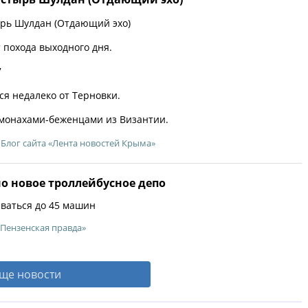
ь Шулдан (Отдающий эхо)
похода выходного дня.
7
я недалеко от Терновки.
е, монахами-беженцами из Византии.
Блог сайта «Лента новостей Крыма»
о новое троллейбусное депо
иваться до 45 машин
«Пензенская правда»
ще новости