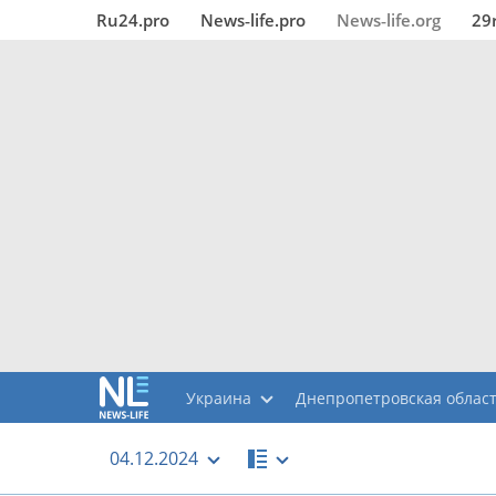
Ru24.pro
News‑life.pro
News‑life.org
29
Украина
Днепропетровская облас
04.12.2024