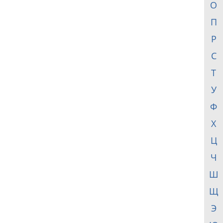
О
П
Р
С
Т
У
Ф
Х
Ц
Ч
Ш
Щ
Э