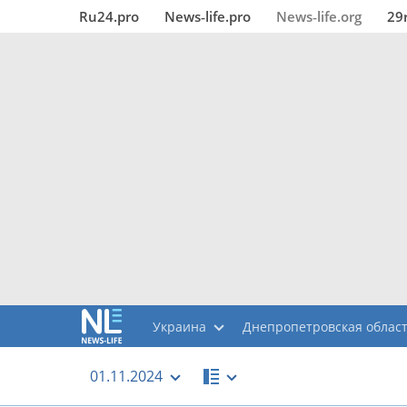
Ru24.pro
News‑life.pro
News‑life.org
29
Украина
Днепропетровская облас
01.11.2024