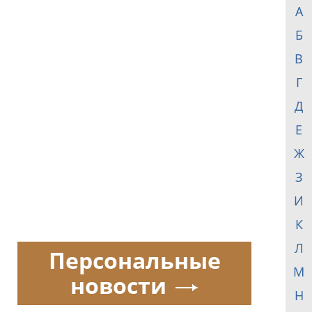
А
Б
В
Г
Д
Е
Ж
З
И
К
Л
Персональные
М
новости
Н