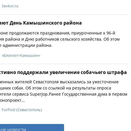
Sevkor.ru
ают День Камышинского района
оне продолжаются празднования, приуроченные к 96-й
я района и Дню работников сельского хозяйства. Об этом
е администрации района.
«Блокнот-Камышин»
активно поддержали увеличение собачьего штрафа
енных жителей Севастополя высказались за ужесточение
шних собак. Об этом со ссылкой на результаты опроса
тели сервиса SuperJop.Ранее Государственная дума в первом
онопроект...
ForPost (Севастополь)
ще новости