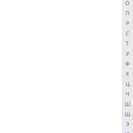
О
П
Р
С
Т
У
Ф
Х
Ц
Ч
Ш
Щ
Э