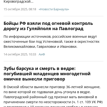
Кировоградской...
15 октября 2025, 08:18
«Новости Барнаула»
Бойцы РФ взяли под огневой контроль
дорогу из Гуляйполя на Павлоград
По информации источников, российские военные ведут
ожесточенные бои под Успеновкой, также в окрестностях
Великомихайловки, Гавриловки и Ивановки.
14 октября 2025, 10:33
АиФ
Зубы барсука и смерть в ведре:
погубившей младенцев многодетной
омичке вынесли приговор
В Омской области вынесли приговор 36-летней женщине,
по вине которой ее годовалая дочь утонула в ведре.
Павлоградский районный суд признал мать виновной в
причинении смерти по неосторожности (ч. 1 ст. 109 УК РФ)
и приговорил к 10 месяцам лишения свободы в колонии