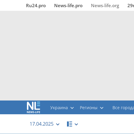
Ru24.pro
News‑life.pro
News‑life.org
29
Украина
Регионы
Все города
17.04.2025