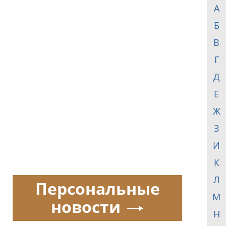
А
Б
В
Г
Д
Е
Ж
З
И
К
Л
Персональные
М
новости
Н