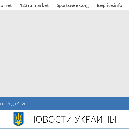
ru.net
123ru.market
Sportsweek.org
Iceprice.info
 от А до Я
НОВОСТИ УКРАИНЫ