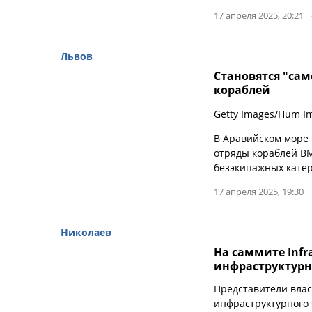
17 апреля 2025, 20:21
Львов
Становятся "сам
кораблей
Getty Images/Hum I
В Аравийском море 
отряды кораблей ВМ
безэкипажных катер
17 апреля 2025, 19:30
Николаев
На саммите Infr
инфраструктурн
Представители влас
инфраструктурного 