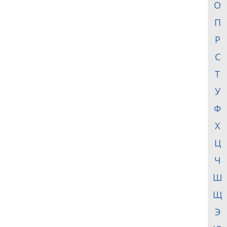
О
П
Р
С
Т
У
Ф
Х
Ц
Ч
Ш
Щ
Э