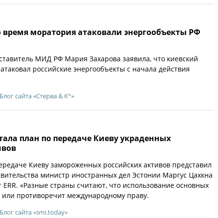
о время моратория атаковали энергообъекты РФ
тавитель МИД РФ Мария Захарова заявила, что киевский
 атаковал российские энергообъекты с начала действия
Блог сайта «Стерва & К°»
тала план по передаче Киеву украденных
ивов
ередаче Киеву замороженных российских активов представил
вительства министр иностранных дел Эстонии Маргус Цахкна
т ERR. «Разные страны считают, что использование основных
о или противоречит международному праву.
Блог сайта «smi.today»