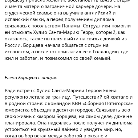
и мечта матери о заграничной карьере дочери. На
студенческой скамье она выучила английский и
испанский языки, а перед получением диплома
связалась с посольством Панамы. Сотрудники помогли
ей отыскать Хулио Санта-Марию Герру, который, как
оказалось, также пытался выйти на связь с дочкой из
России. Борщева начала общаться с отцом на
испанском, а после тот пригласил ее в Голландию, где
жил и работал, и познакомил со своей семьей.
Елена Борщева с отцом.
Ради встреч с Хулио Санта-Марией Геррой Елена
регулярно летала за границу. Путешествий ей хватало и
в родной стране: с командой КВН «Сборная Пятигорска»
юмористка объездила десятки городов. Связывать всю
свою жизнь с юмором Борщева, на самом деле, даже не
планировала. Она надеялась после получения диплома
устроиться на круизный лайнер и увидеть мир, но,
когда выбор встал между работой в океане и