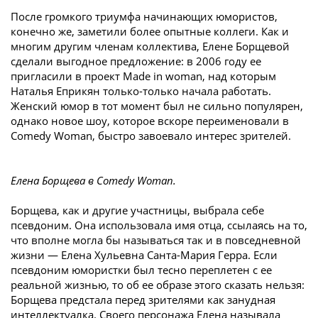
После громкого триумфа начинающих юмористов,
конечно же, заметили более опытные коллеги. Как и
многим другим членам коллектива, Елене Борщевой
сделали выгодное предложение: в 2006 году ее
пригласили в проект Made in woman, над которым
Наталья Еприкян только-только начала работать.
Женский юмор в тот момент был не сильно популярен,
однако новое шоу, которое вскоре переименовали в
Comedy Woman, быстро завоевало интерес зрителей.
Елена Борщева в Comedy Woman.
Борщева, как и другие участницы, выбрала себе
псевдоним. Она использовала имя отца, ссылаясь на то,
что вполне могла бы называться так и в повседневной
жизни — Елена Хульевна Санта-Мария Герра. Если
псевдоним юмористки был тесно переплетен с ее
реальной жизнью, то об ее образе этого сказать нельзя:
Борщева предстала перед зрителями как занудная
интеллектуалка. Своего персонажа Елена называла