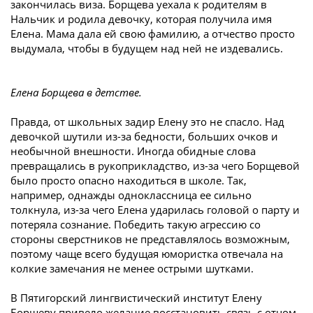
закончилась виза. Борщева уехала к родителям в
Нальчик и родила девочку, которая получила имя
Елена. Мама дала ей свою фамилию, а отчество просто
выдумала, чтобы в будущем над ней не издевались.
Елена Борщева в детстве.
Правда, от школьных задир Елену это не спасло. Над
девочкой шутили из-за бедности, больших очков и
необычной внешности. Иногда обидные слова
превращались в рукоприкладство, из-за чего Борщевой
было просто опасно находиться в школе. Так,
например, однажды одноклассница ее сильно
толкнула, из-за чего Елена ударилась головой о парту и
потеряла сознание. Победить такую агрессию со
стороны сверстников не представлялось возможным,
поэтому чаще всего будущая юмористка отвечала на
колкие замечания не менее острыми шутками.
В Пятигорский лингвистический институт Елену
Борщеву привело желание восстановить связь с отцом