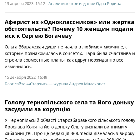
13 апреля 2023, 15:12
Аналитическое издание Одна Родина
Аферист из «Одноклассников» или жертва
обстоятельств? Почему 10 женщин подали
иск к Сергею Богачеву
Ольга Збаражская души не чаяла в любимом мужчине, с
которым познакомилась в соцсетях. Пара была счастлива и
строила совместные планы, как вдруг неожиданно все
изменилось.
15 декабря 2022, 16:49
Блог сайта ««Стархит» — журнал Андрея Малахова»
Голову тернопільского села та його доньку
засудили за корупцію
У Тернопільскій області Старозбаразького сільського голову
Ярослава Коня та його доньку Ольгу визнали винними у
хабарництві. Про це редакція 368.media дізналась з вироку
Тернопільского міськрайонного суду по ч.3 ст.368 КК. У