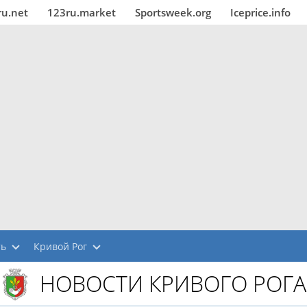
ru.net
123ru.market
Sportsweek.org
Iceprice.info
ть
Кривой Рог
НОВОСТИ КРИВОГО РОГА