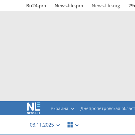
Ru24.pro
News‑life.pro
News‑life.org
29
Украина
Днепропетровская облас
03.11.2025