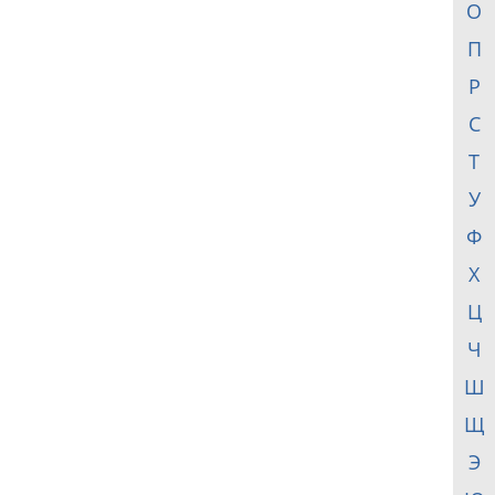
О
П
Р
С
Т
У
Ф
Х
Ц
Ч
Ш
Щ
Э