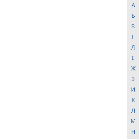
А
Б
В
Г
Д
Е
Ж
З
И
К
Л
М
Н