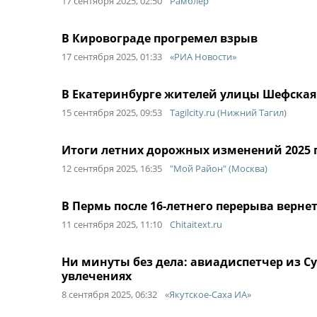
17 сентября 2025, 02:50
Рамблер
В Кировограде прогремел взрыв
17 сентября 2025, 01:33
«РИА Новости»
В Екатеринбурге жителей улицы Шефская
15 сентября 2025, 09:53
Tagilcity.ru (Нижний Тагил)
Итоги летних дорожных изменений 2025 
12 сентября 2025, 16:35
"Мой Район" (Москва)
В Пермь после 16-летнего перерыва верн
11 сентября 2025, 11:10
Chitaitext.ru
Ни минуты без дела: авиадиспетчер из Су
увлечениях
8 сентября 2025, 06:32
«Якутское-Саха ИА»