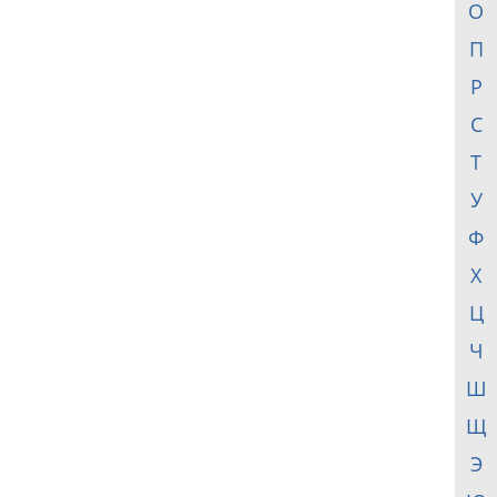
О
П
Р
С
Т
У
Ф
Х
Ц
Ч
Ш
Щ
Э