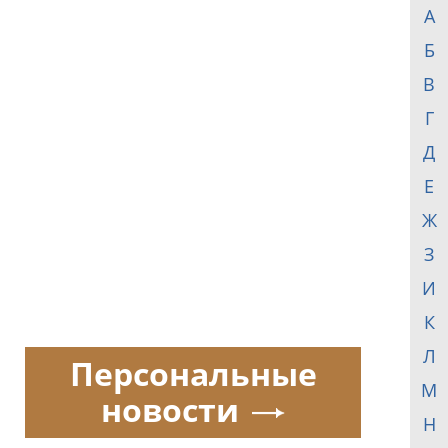
А
Б
В
Г
Д
Е
Ж
З
И
К
Л
Персональные
М
новости
Н