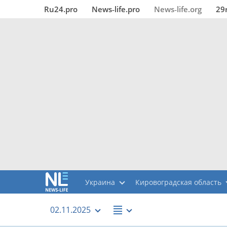
Ru24.pro
News‑life.pro
News‑life.org
29
Украина
Кировоградская область
02.11.2025