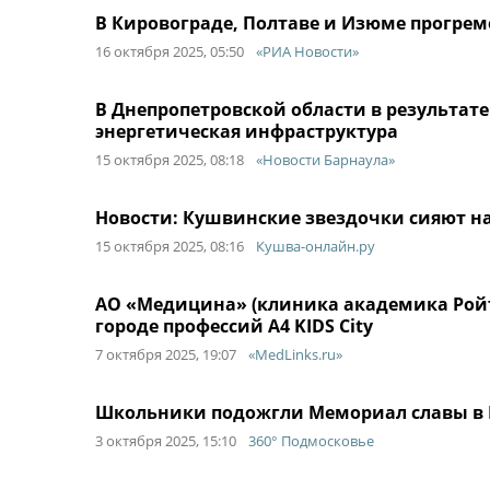
В Кировограде, Полтаве и Изюме прогре
16 октября 2025, 05:50
«РИА Новости»
В Днепропетровской области в результате
энергетическая инфраструктура
15 октября 2025, 08:18
«Новости Барнаула»
Новости: Кушвинские звездочки сияют н
15 октября 2025, 08:16
Кушва-онлайн.ру
АО «Медицина» (клиника академика Ройт
городе профессий A4 KIDS City
7 октября 2025, 19:07
«MedLinks.ru»
Школьники подожгли Мемориал славы в 
3 октября 2025, 15:10
360° Подмосковье