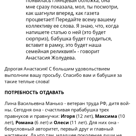
появилась глянцевая обложка, она
мне сразу показала, мол, ты посмотри,
как шагнули вперед, как газета
процветает! Передайте всему вашему
коллективу ее слова. Я знаю, что, когда
напишете статью о ней (это будет
сюрприз), бабушка будет гордиться,
вставит в рамку, это будет наша
семейная реликвия!» - говорит
Анастасия Жолудева.
Дорогая Анастасия! С большим удовольствием
выполним вашу просьбу. Спасибо вам и бабушке за
такие теплые слова!
ПОТРЕБНОСТЬ ОТДАВАТЬ
Лина Васильевна Манько - ветеран труда РФ, дитя вой­
ны. Сегодня она - счастливая прабабушка трех
правнуков и правнучки:
Игоря
(12 лет),
Максима
(10
лет),
Романа
(6 лет) и
Олеси
(11 лет). Для них она -
безусловный авторитет, первый друг и главный
наставник. Да что там, младшее поколение души не