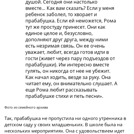
душой. Сегодня они настолько
вместе… Как вам сказать? Если у меня
ребенок заболел, то хворает и
прабабушка. Если ей неможется, Рома
тут же простуду принесет. Они как
единое целое и, безусловно,
дополняют друг друга, между ними
есть незримая связь. Он ее очень
уважает, любит, всегда готов идти в
гости (живет через пару подъездов от
прабабушки). Им интересно вместе
гулять, он никогда от нее не убежит.
Как начал ходить, везде за руку. Она
читает ему, он внимательно слушает. А
еще Рома любит рассказывать
прабабушке стихи и петь песни».
Фото из семейного архива
Так, прабабушка не пропустила ни одного утренника в
детском саду у своих младшеньких. В школе была на
нескольких мероприятиях. Она с удовольствием идет