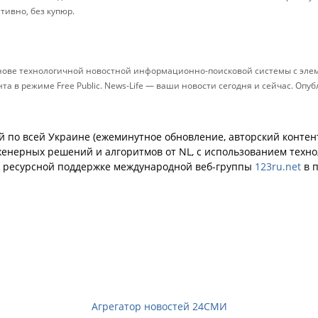
ативно, без купюр.
снове технологичной новостной информационно-поисковой системы с элем
 в режиме Free Public. News-Life — ваши новости сегодня и сейчас. Опу
й по всей Украине (ежеминутное обновление, авторский контент
енерных решений и алгоритмов от NL, с использованием техн
й ресурсной поддержке международной веб-группы
123ru.net
в п
Агрегатор новостей 24СМИ