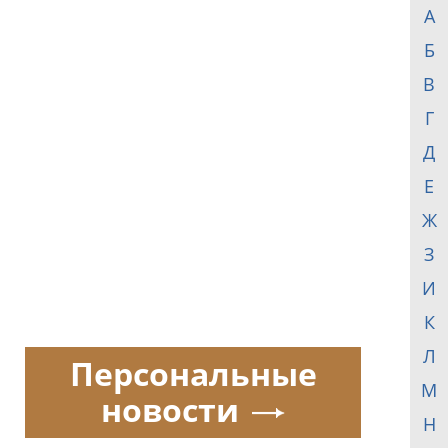
А
Б
В
Г
Д
Е
Ж
З
И
К
Л
Персональные
М
новости
Н