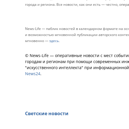
города и региона. Все новости, как они есть — честно, опер
News-Life — паблик новостей в календарном формате на о
и возможностью мгновенной публикации авторского контента
мгновенно —
здесь
.
© News-Life — оперативные новости с мест событи
городам и регионам при помощи современных инж
"искусственного интеллекта" при информационно
News24
.
Светские новости