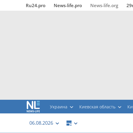
Ru24.pro
News‑life.pro
News‑life.org
29
Украина
Киевская область
Ки
06.08.2026