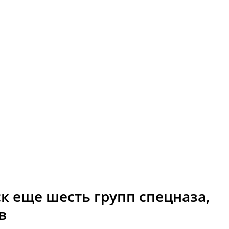
к еще шесть групп спецназа,
в