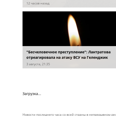
12 часов назад
"Бесчеловечное преступление": Лантратова
отреагировала на атаку ВСУ на Геленджик
3 августа, 21:35
Загрузка...
Новости последнего часа со всей страны в непрерывном р