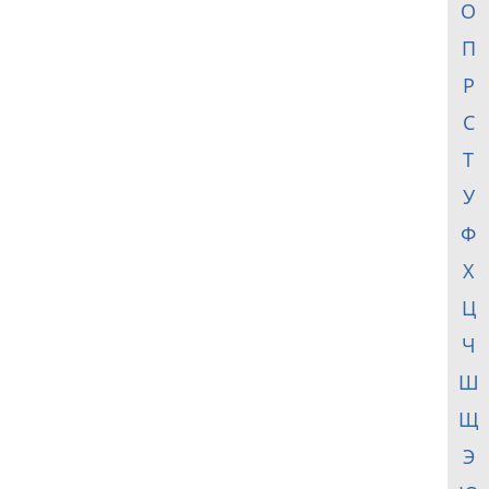
О
П
Р
С
Т
У
Ф
Х
Ц
Ч
Ш
Щ
Э