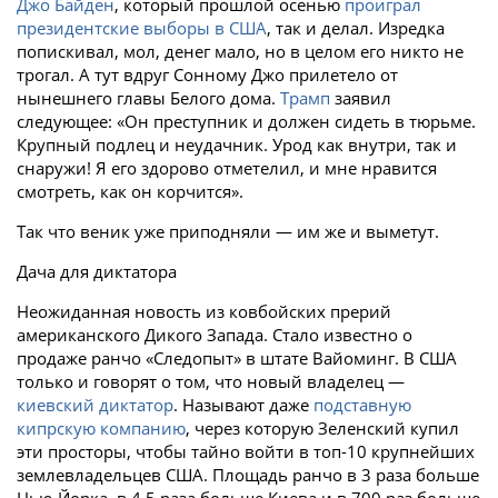
Джо Байден
, который прошлой осенью
проиграл
президентские выборы в США
, так и делал. Изредка
попискивал, мол, денег мало, но в целом его никто не
трогал. А тут вдруг Сонному Джо прилетело от
нынешнего главы Белого дома.
Трамп
заявил
следующее: «Он преступник и должен сидеть в тюрьме.
Крупный подлец и неудачник. Урод как внутри, так и
снаружи! Я его здорово отметелил, и мне нравится
смотреть, как он корчится».
Так что веник уже приподняли — им же и выметут.
Дача для диктатора
Неожиданная новость из ковбойских прерий
американского Дикого Запада. Стало известно о
продаже ранчо «Следопыт» в штате Вайоминг. В США
только и говорят о том, что новый владелец —
киевский диктатор
. Называют даже
подставную
кипрскую компанию
, через которую Зеленский купил
эти просторы, чтобы тайно войти в топ-10 крупнейших
землевладельцев США. Площадь ранчо в 3 раза больше