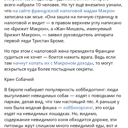
всего набрали 10 человек. Но тут ещё внезапно узнали,
что
на сайте французской налоговой мадам Макрон
записана как мсье. «Она зашла на личную страницу в
налоговой и видит — в правом верхнем углу написано
не «Брижит Макрон», а «Жан-Мишель, именуемый
Брижит Макрон», — заявил руководитель аппарата
первой леди Тристан Броме.
Но при этом с налоговой жена президента Франции
судиться не хочет — боится нажить врага. Ведь если
там
начнут копать их с Макроном доходы
, то могут
вскрыться куда более постыдные секреты.
Крен Собачий
В Европе набирает популярность хоббидоггинг: люди
выгуливают невидимых собак — ходят с поводками по
паркам, делая вид, что там настоящий пёс. А раньше у
них была модная фишка —
хоббихорсинг
, это когда
ездят на невидимых лошадках. Но, видимо,
содержание невидимого коня обходится дороже, эти
питомцы жрут слишком много невидимой еды, вот и