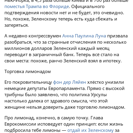
Нью-Йорка, в 4,5 раза больше Киева и в 700 раз больше
поместья Трампа во Флориде
. Официального
подтверждения новости нет и не будет, это очевидно.
Но, похоже, Зеленскому теперь есть куда сбежать и
затеряться.
А недавно конгрессвумен
Анна Паулина Луна
призвала
разобраться, что за странные отчисления по несколько
миллионов долларов Зеленский каждый месяц
переводит в заграничный банк. Теперь всё стало на
свои места: похоже, ранчо Зеленский взял в ипотеку.
Торговка лимонадом
Его покровительницу
фон дер Ляйен
хлёстко унизили
немецкие депутаты Европарламента. Прямо с высокой
трибуны было заявлено, что политика Урсулы
настолько далека от здравого смысла, что этой
женщине нельзя доверить даже торговлю лимонадом.
Про лимонад, конечно, в самую точку. Глава
Еврокомиссии исповедует один принцип: если жизнь
подбросила тебе лимоны —
отдай их Зеленскому
за