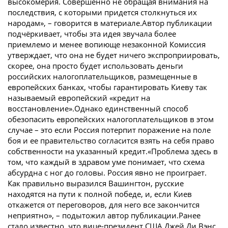
высокомерия. Совершенно не обращая внимания на
последствия, с которыми придется столкнуться их
народам», – говорится в материале.Автор публикации
подчёркивает, чтобы эта идея звучала более
приемлемо и менее вопиюще незаконной Комиссия
утверждает, что она не будет ничего экспроприировать,
скорее, она просто будет использовать деньги
российских налогоплательщиков, размещенные в
европейских банках, чтобы гарантировать Киеву так
называемый европейский «кредит на
восстановление».Однако единственный способ
обезопасить европейских налогоплательщиков в этом
случае – это если Россия потерпит поражение на поле
боя и ее правительство согласится взять на себя право
собственности на указанный кредит.«Проблема здесь в
том, что каждый в здравом уме понимает, что схема
абсурдна с ног до головы. Россия явно не проиграет.
Как правильно выразился Вашингтон, русские
находятся на пути к полной победе, и, если Киев
откажется от переговоров, для него все закончится
неприятно», – подытожил автор публикации.Ранее
стало известно, что вице-президент США Джей Ди Вэнс