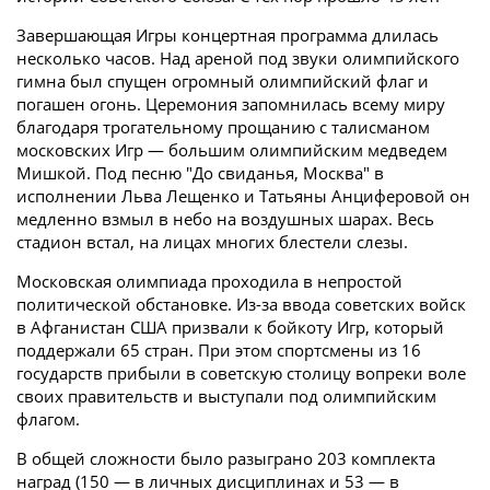
Завершающая Игры концертная программа длилась
несколько часов. Над ареной под звуки олимпийского
гимна был спущен огромный олимпийский флаг и
погашен огонь. Церемония запомнилась всему миру
благодаря трогательному прощанию с талисманом
московских Игр — большим олимпийским медведем
Мишкой. Под песню "До свиданья, Москва" в
исполнении Льва Лещенко и Татьяны Анциферовой он
медленно взмыл в небо на воздушных шарах. Весь
стадион встал, на лицах многих блестели слезы.
Московская олимпиада проходила в непростой
политической обстановке. Из-за ввода советских войск
в Афганистан США призвали к бойкоту Игр, который
поддержали 65 стран. При этом спортсмены из 16
государств прибыли в советскую столицу вопреки воле
своих правительств и выступали под олимпийским
флагом.
В общей сложности было разыграно 203 комплекта
наград (150 — в личных дисциплинах и 53 — в