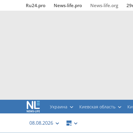
Ru24.pro
News‑life.pro
News‑life.org
29
Украина
Киевская область
Ки
08.08.2026