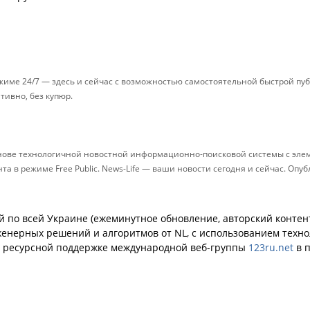
ежиме 24/7 — здесь и сейчас с возможностью самостоятельной быстрой п
ативно, без купюр.
снове технологичной новостной информационно-поисковой системы с элем
 в режиме Free Public. News-Life — ваши новости сегодня и сейчас. Опу
й по всей Украине (ежеминутное обновление, авторский контент
енерных решений и алгоритмов от NL, с использованием техн
й ресурсной поддержке международной веб-группы
123ru.net
в п