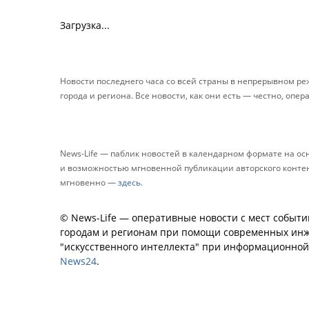
Загрузка...
Новости последнего часа со всей страны в непрерывном р
города и региона. Все новости, как они есть — честно, опер
News-Life — паблик новостей в календарном формате на о
и возможностью мгновенной публикации авторского контента
мгновенно —
здесь
.
© News-Life — оперативные новости с мест событи
городам и регионам при помощи современных инж
"искусственного интеллекта" при информационно
News24
.