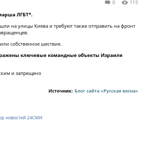
»
0
115
марша ЛГБТ*.
ли на улицы Киева и требуют также отправить на фронт
звращенцев.
или собственное шествие.
 поражены ключевые командные объекты Израиля
ским и запрещено
Источник:
Блог сайта «Русская весна»
ор новостей 24СМИ