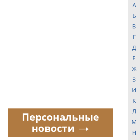
А
Б
В
Г
Д
Е
Ж
З
И
К
Л
Персональные
М
новости
Н