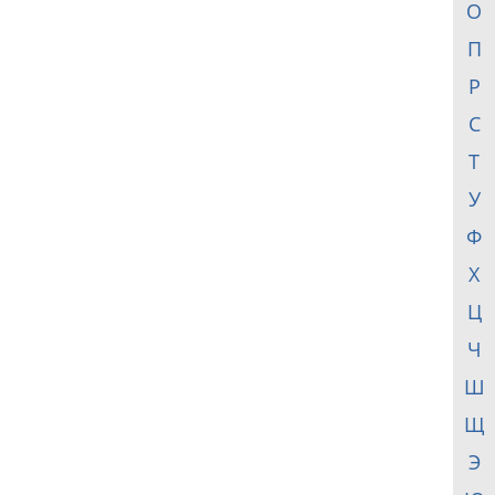
О
П
Р
С
Т
У
Ф
Х
Ц
Ч
Ш
Щ
Э