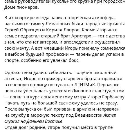
семье руководителей кукольного кружка при городском
Доме пионеров.
В их квартире всегда царила творческая атмосфера,
частыми гостями у Ливановых были народные артисты
Сергей Образцов и Кирилл Лавров. Кроме Игорька в
семье подрастал старший брат Аристарх — тот с детства
знал, что станет актёром, и впоследствии осуществил
свою мечту. А вот младший Игорь поначалу сомневался
в выборе будущей профессии — парень делал успехи в
спорте, особенно его увлекал бокс.
Однако гены дали о себе знать. Получив школьный
аттестат, Игорь по примеру старшего брата отправился
в северную столицу поступать в ЛГИТМиК. Первая же
попытка увенчалась успехом и Ливанов стал студентом
— попал на курс к знаменитому мэтру Игорю Горбачёву.
Начать путь на большой сцене ему удалось не сразу.
После выпуска он был призван в армию и направлен
на службу в морскую пехоту под Владивосток.
Актер
служил на Дальнем Востоке
Отдав долг родине, Игорь получил место в труппе