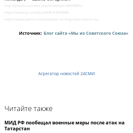
http://ymorno.ru/index.php?showtopic=96654&hl=
https://www.kp.ru/daily/26908.4/3953098/
https://www.starhit.ru/story/plakat-ne-mog-slezyi-slovno-vyi...
Источник:
Блог сайта «Мы из Советского Союза»
Агрегатор новостей 24СМИ
Читайте также
МИД РФ пообещал военные меры после атак на
Татарстан