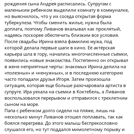
рождения сына Андрея расписались. Супругам с
маленьким ребенком выделили комнату в коммуналке,
но выяснилось, что у их соседа открытая форма
туберкулеза. Чтобы сменить жилье, нужна была
доплата, поэтому Ливанов вкалывал как проклятый,
надеясь поскорее обеспечить близким все условия.
После свадьбы Ирина взяла фамилию мужа, под
которой делала первые шаги в кино. Её актёрская
карьера шла в гору, начались многочисленные съёмки,
появились новые знакомства.
Постепенно он открывал
в жене неприятные черты: знакомых Ирина делила на
«полезных» и «ненужных», и в последнюю категорию
часто попадали друзья Игоря. Затем произошла
ситуация, которая еще больше разочаровала артиста в
супруге. Ира уехала на съемки в Коктебель, а Ливанов
воспользовался перерывом и отправился с трехлетним
сыном на море.
Папа с ребенком долго сидели на пляже, лишь на
несколько минут Ливанов отошел поплавать, так как
боялся перегрева. До этого малыш беспрекословно
слушался его, но тут поддался мимолетному порыву и