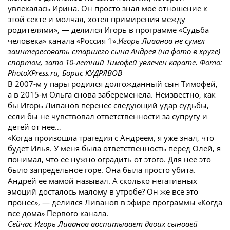
увлекалась Ирина. Он просто знал мое отношение к
этой секте и молчал, хотел примирения между
родителями», — делился Игорь в программе «Судьба
человека» канала «Россия 1».
Игорь Ливанов не сумел
заинтересовать старшего сына Андрея (на фото в круге)
спортом, зато 10-летний Тимофей увлечен карате. Фото:
PhotoXPress.ru, Борис КУДРЯВОВ
В 2007-м у пары родился долгожданный сын Тимофей,
а в 2015-м Ольга снова забеременела. Неизвестно, как
бы Игорь Ливанов перенес следующий удар судьбы,
если бы не чувствовал ответственности за супругу и
детей от нее…
«Когда произошла трагедия с Андреем, я уже знал, что
будет Илья. У меня была ответственность перед Олей, я
понимал, что ее нужно оградить от этого. Для нее это
было запредельное горе. Она была просто убита.
Андрей ее мамой называл. А сколько негативных
эмоций досталось малому в утробе? Он же все это
пронес», — делился Ливанов в эфире программы «Когда
все дома» Первого канала.
Сейчас Игорь Ливанов воспитывает двоих сыновей