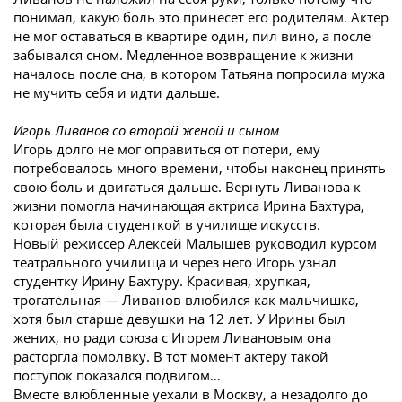
понимал, какую боль это принесет его родителям. Актер
не мог оставаться в квартире один, пил вино, а после
забывался сном. Медленное возвращение к жизни
началось после сна, в котором Татьяна попросила мужа
не мучить себя и идти дальше.
Игорь Ливанов со второй женой и сыном
Игорь долго не мог оправиться от потери, ему
потребовалось много времени, чтобы наконец принять
свою боль и двигаться дальше. Вернуть Ливанова к
жизни помогла начинающая актриса Ирина Бахтура,
которая была студенткой в училище искусств.
Новый режиссер Алексей Малышев руководил курсом
театрального училища и через него Игорь узнал
студентку Ирину Бахтуру. Красивая, хрупкая,
трогательная — Ливанов влюбился как мальчишка,
хотя был старше девушки на 12 лет. У Ирины был
жених, но ради союза с Игорем Ливановым она
расторгла помолвку. В тот момент актеру такой
поступок показался подвигом…
Вместе влюбленные уехали в Москву, а незадолго до