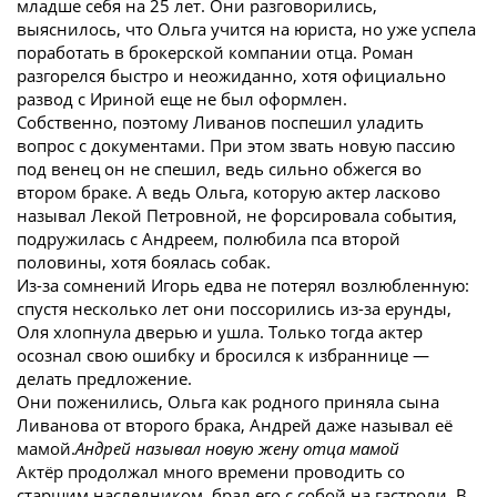
младше себя на 25 лет. Они разговорились,
выяснилось, что Ольга учится на юриста, но уже успела
поработать в брокерской компании отца. Роман
разгорелся быстро и неожиданно, хотя официально
развод с Ириной еще не был оформлен.
Собственно, поэтому Ливанов поспешил уладить
вопрос с документами. При этом звать новую пассию
под венец он не спешил, ведь сильно обжегся во
втором браке. А ведь Ольга, которую актер ласково
называл Лекой Петровной, не форсировала события,
подружилась с Андреем, полюбила пса второй
половины, хотя боялась собак.
Из-за сомнений Игорь едва не потерял возлюбленную:
спустя несколько лет они поссорились из-за ерунды,
Оля хлопнула дверью и ушла. Только тогда актер
осознал свою ошибку и бросился к избраннице —
делать предложение.
Они поженились, Ольга как родного приняла сына
Ливанова от второго брака, Андрей даже называл её
мамой.
Андрей называл новую жену отца мамой
Актёр продолжал много времени проводить со
старшим наследником, брал его с собой на гастроли. В