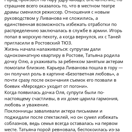
страшнее всего оказалось то, что в местном театре
драмы сменился режиссер. Отношения с новым
руководством у Ливанова не сложились, а
единственная возможность избежать отработки по
распределению заключалась в службе в армии. Игорь
попал в морскую пехоту, а когда вернулся, их с Таней
пригласили в Ростовский ТЮЗ.
Жизнь начала налаживаться: супругам дали
однокомнатную квартиру в Ростове, Татьяна родила
дочку Олю, а ухаживать за ребенком занятым актерам
помогали близкие. Карьера Ливанова пошла в гору —
он получил роль в картине «Безответная любовь», а
почти сразу после окончания съемок его позвали в
боевик «Мерседес» уходит от погони».
Когда появилась дочка Оля, супруги были по-
настоящему счастливы, в их доме царила гармония,
любовь и уважение.
Поклонницы заваливали актера письмами и
поджидали после спектаклей, но он сумел избежать
соблазнов, ведь семья всегда оставалась на первом
месте. Татьяна порой ревновала, беспокоилась из-за