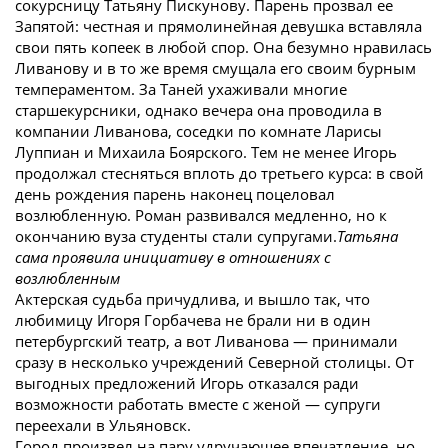
сокурсницу Татьяну Пискунову. Парень прозвал ее
Запятой: честная и прямолинейная девушка вставляла
свои пять копеек в любой спор. Она безумно нравилась
Ливанову и в то же время смущала его своим бурным
темпераментом. За Таней ухаживали многие
старшекурсники, однако вечера она проводила в
компании Ливанова, соседки по комнате Ларисы
Луппиан и Михаила Боярского. Тем не менее Игорь
продолжал стесняться вплоть до третьего курса: в свой
день рождения парень наконец поцеловал
возлюбленную. Роман развивался медленно, но к
окончанию вуза студенты стали супругами.
Татьяна
сама проявила инициативу в отношениях с
возлюбленным
Актерская судьба причудлива, и вышло так, что
любимицу Игоря Горбачева не брали ни в один
петербургский театр, а вот Ливанова — принимали
сразу в несколько учреждений Северной столицы. От
выгодных предложений Игорь отказался ради
возможности работать вместе с женой — супруги
переехали в Ульяновск.
Город произвел на пару удручающее впечатление, но