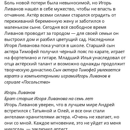
Боль новой потери была невыносимой, но Игорь
Ливанов нашёл в себе мужество, чтобы не впасть в
отчаяние. Актёр всеми силами старался оградить от
переживаний беременную жену и заботился о
маленьком сыне. Сегодня всё свободное время
Ливанов проводит за городом — для своей семьи он
выстроил дом и разбил цветущий сад. Наследники
Игоря Ливанова пока учатся в школе. Старший сын
актёра Тимофей получил чёрный пояс по карате, играет
на фортепиано и гитаре. Младший Илья унаследовал от
отца актёрский талант и возможно однажды продолжит
творческую династию.
Сын актера Тимофей увлекается
каратэ и компьютерными играми
Игорь Ливанов в
сериале «Посольство»
Игорь Ливанов
Брат старше Игоря Ливанова на семь лет
Игорь Ливанов уверен, что в лучшем мире Андрей
встретился с Татьяной и Олей, и все они стали
ангелами-хранителями актера. «Очень не хватает, но
они со мной. Каждое мгновение, это не уйдет из меня
никогда», — заключил артист.