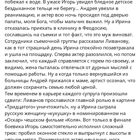
побежал к воде. В ужасе Игорь увидел бледное детское
бездыханное тельце не берегу… Андрея увезли в
реанимацию, и актер всю ночь просидел под дверью
палаты, моля Бога, чтобы мальчик выжил. Ну а Ирина
отказалась приехать в клинику в Феодосию,
сославшись на съемки и тот факт, что это муж виноват.
Сотрудники съемочной группы рассказали Ливанову,
как в тот страшный день Ирина спокойно позавтракала
и ушла на площадку. Сперва актер разозлился, но потом
заключил, что каждый справляется с горем по-своему, и
видимо, жена пыталась отвлечься от дурных мыслей с
помощью работы. Ну а когда только вернувшийся из
больницы Андрей прижался к маме, артист осознал, что
должен сохранить семью любой ценой.
Тем временем в карьере каждого супруга произошли
сдвиги: Ливанов прославился главной ролью в картине
«Тридцатого» уничтожить!», ну а Ирина сыграла
русскую женщину-«кукушку» в номинированном на
«Оскар» чешском фильме «Коля». Вот только в финале
боевика Игорь самостоятельно исполнил сложный
трюк: пробил оконное стекло и выпрыгнул с высоты в
четыре метра. Приземлился актер неудачно, нога