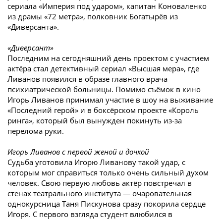
сериала «Империя под ударом», капитан Коноваленко
из драмы «72 метра», полковник Богатырёв из
«Диверсанта».
«Диверсант»
Последним на сегодняшний день проектом с участием
актёра стал детективный сериал «Высшая мера», где
Ливанов появился в образе главного врача
психиатрической больницы. Помимо съёмок в кино
Игорь Ливанов принимал участие в шоу на выживание
«Последний герой» и в боксёрском проекте «Король
ринга», который был вынужден покинуть из-за
перелома руки.
Игорь Ливанов с первой женой и дочкой
Судьба уготовила Игорю Ливанову такой удар, с
которым мог справиться только очень сильный духом
человек. Свою первую любовь актёр повстречал в
стенах театрального института — очаровательная
однокурсница Таня Пискунова сразу покорила сердце
Игоря.
С первого взгляда студент влюбился в