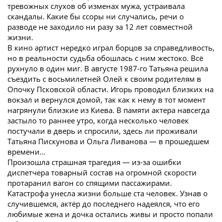
тревожных слухов об изменах мужа, устраивала
скандалы. Какие бы ссоры ни случались, речи о
разводе не заходило ни разу за 12 лет совместной
жизни.
В кино артист нередко играл борцов за справедливость,
но в реальности судьба обошлась с ним жестоко. Всё
рухнуло в один миг. В августе 1987-го Татьяна решила
съездить с восьмилетней Олей к своим родителям в
Опочку Псковской области. Игорь проводил близких на
вокзал и вернулся домой, так как к нему в тот момент
нагрянули близкие из Киева. В памяти актера навсегда
застыло то раннее утро, когда несколько человек
постучали в дверь и спросили, здесь ли проживали
Татьяна Пискунова и Ольга Ливанова — в прошедшем
времени…
Произошла страшная трагедия — из-за ошибки
диспетчера товарный состав на огромной скорости
протаранил вагон со спящими пассажирами.
Катастрофа унесла жизни больше ста человек. Узнав о
случившемся, актёр до последнего надеялся, что его
любимые жена и дочка остались живы и просто попали