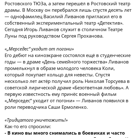
Ростовского ТЮЗа, а затем перешёл в Ростовский театр
драмы. В Москву он перебрался лишь спустя десять лет
— однофамилец Василий Ливанов пригласил его в
собственный экспериментальный театр «Детектив».
Сегодня Игорь Ливанов служит в столичном Театре
Луны под руководством Сергея Проханова.
«„Мерседес“ уходит от погони»
Его дебют на киноэкране состоялся ещё в студенческие
годы — в драме «День семейного торжества» Ливанов
промелькнул в образе молодого человека Коли,
который покупает кольцо для невесты. Спустя
несколько лет актёр получил роль Николая Торсуева в
советской лирической драме «Безответная любовь». А
первую известность ему принёс военный фильм
«„Мерседес“ уходит от погони» — Ливанов появился в
роли переводчика Саши Ермоленко.
«Тридцатого уничтожить!»
Как-то его спросили:
- В кино вы много снимались в боевиках и часто