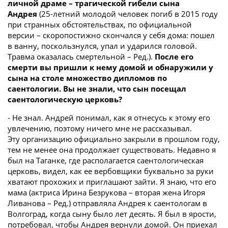
личной драме – трагической гибели сына
Андрея
(25-летний молодой человек погиб в 2015 году
при странных обстоятельствах, по официальной
версии – скоропостижно скончался у себя дома: пошел
в ванну, поскользнулся, упал и ударился головой.
Травма оказалась смертельной – Ред.).
После его
смерти вы пришли к нему домой и обнаружили у
сына на столе множество дипломов по
саентологии.
Вы не знали, что сын посещал
саентологическую церковь?
- Не знал. Андрей понимал, как я отнесусь к этому его
увлечению, поэтому ничего мне не рассказывал.
Эту организацию официально закрыли в прошлом году,
тем не менее она продолжает существовать. Недавно я
был на Таганке, где располагается саентологическая
церковь, видел, как ее вербовщики буквально за руки
хватают прохожих и приглашают зайти. Я знаю, что его
мама (актриса Ирина Безрукова – вторая жена Игоря
Ливанова – Ред.) отправляла Андрея к саентологам в
Волгоград, когда сыну было лет десять. Я был в ярости,
потребовал, чтобы Андрея вернули домой. Он приехал