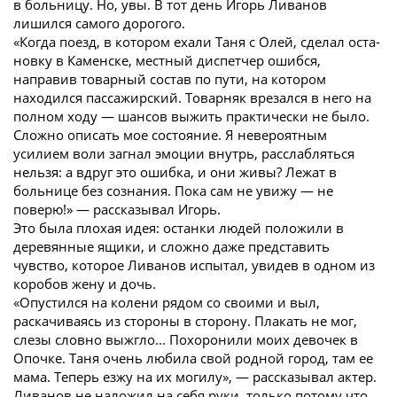
в больницу. Но, увы. В тот день Игорь Ливанов
лишился самого дорогого.
«Когда поезд, в котором ехали Таня с Олей, сделал оста­
новку в Каменске, местный диспетчер ошибся,
направив товарный состав по пути, на котором
находился пассажирский. Товарняк врезался в него на
полном ходу — шансов выжить практически не было.
Сложно описать мое состояние. Я невероятным
усилием воли загнал эмоции внутрь, расслабляться
нельзя: а вдруг это ошибка, и они живы? Лежат в
больнице без сознания. Пока сам не увижу — не
поверю!» — рассказывал Игорь.
Это была плохая идея: останки людей положили в
деревянные ящики, и сложно даже представить
чувство, которое Ливанов испытал, увидев в одном из
коробов жену и дочь.
«Опустился на колени рядом со своими и выл,
раскачиваясь из стороны в сторону. Плакать не мог,
слезы словно выжгло... Похоронили моих девочек в
Опочке. Таня очень любила свой родной город, там ее
мама. Теперь езжу на их могилу», — рассказывал актер.
Ливанов не наложил на себя руки, только потому что