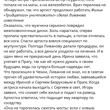
попала не на маты, а на железобетон. Врач перелома не
обнаружил, так что артист продолжил работать.
Фильм
«Тридцатого» уничтожить!» сделал Ливанова
известным
Оказалось, что мужчина серьезно повредил
межпозвоночные диски. Боль нарастала, сперва
пропала чувствительность в пальцах, а потом отнялась
вся нога. Спасти артиста взялся специалист по
акупунктуре. Полгода Ливанову делали процедуры, он
не мог работать, а все деньги уходили на лечение. И в
один явно не прекрасный день Ирина заявила, что
улетает в Прагу, так как ей нужно думать о своем
будущем, ведь на супруга больше надежды нет.
Что произошло в Чехии, Ливанов не знал, но в газетах
прочел об удивительной истории любви, завязавшейся
между Ириной и Сергеем Безруковым в Праге. Когда
актриса начала выходить с Сергеем в свет, Игорь
заявил, что снимет себе жилье и подаст на развод.
Артистка ответила, что подыщет ему квартиру по
соседству.
«Она не торопилась сжигать мосты: если с новым