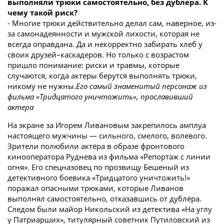
выполняли трюки самостоятельно, без дублера. К
чему такой риск?
- Многие трюки действительно делал сам, наверное, из-
за самонадеянности и мужской лихости, которая не
всегда оправдана. Да и некорректно забирать хлеб у
своих друзей–каскадеров. Но только с возрастом
пришло понимание: риски и травмы, которые
случаются, когда актеры берутся выполнять трюки,
никому не нужны.
Его самый знаменитый персонаж из
фильма «Тридцатого уничтожить», прославивший
актера
На экране за Игорем Ливановым закрепилось амплуа
настоящего мужчины — сильного, смелого, волевого.
Зрители полюбили актёра в образе фронтового
кинооператора Руднева из фильма «Репортаж с линии
огня». Его спецназовец по прозвищу Бешеный из
детективного боевика «Тридцатого уничтожить!»
поражал опасными трюками, которые Ливанов
выполнял самостоятельно, отказавшись от дублёра.
Следом были майор Никольский из детектива «На углу
у Патриарших», титулярный советник Путиловский из