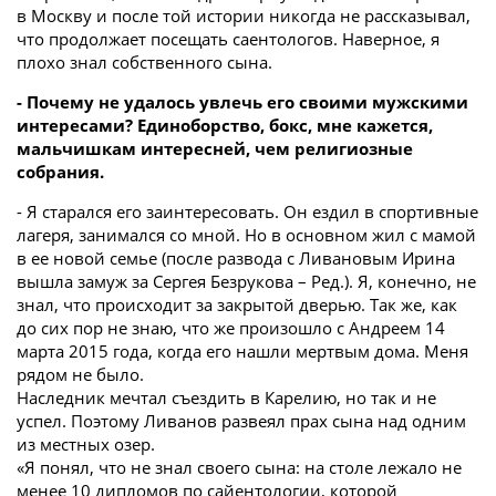
в Москву и после той истории никогда не рассказывал,
что продолжает посещать саентологов. Наверное, я
плохо знал собственного сына.
- Почему не удалось увлечь его своими мужскими
интересами? Единоборство, бокс, мне кажется,
мальчишкам интересней, чем религиозные
собрания.
- Я старался его заинтересовать. Он ездил в спортивные
лагеря, занимался со мной. Но в основном жил с мамой
в ее новой семье (после развода с Ливановым Ирина
вышла замуж за Сергея Безрукова – Ред.). Я, конечно, не
знал, что происходит за закрытой дверью. Так же, как
до сих пор не знаю, что же произошло с Андреем 14
марта 2015 года, когда его нашли мертвым дома. Меня
рядом не было.
Наследник мечтал съездить в Карелию, но так и не
успел. Поэтому Ливанов развеял прах сына над одним
из местных озер.
«Я понял, что не знал своего сына: на столе лежало не
менее 10 дипломов по сайентологии, которой