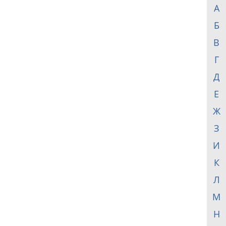
А
Б
В
Г
Д
Е
Ж
З
И
К
Л
М
Н