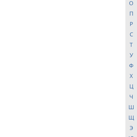
О
П
Р
С
Т
У
Ф
Х
Ц
Ч
Ш
Щ
Э