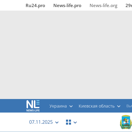
Ru24.pro
News‑life.pro
News‑life.org
29
Украина
Киевская область
Вы
07.11.2025