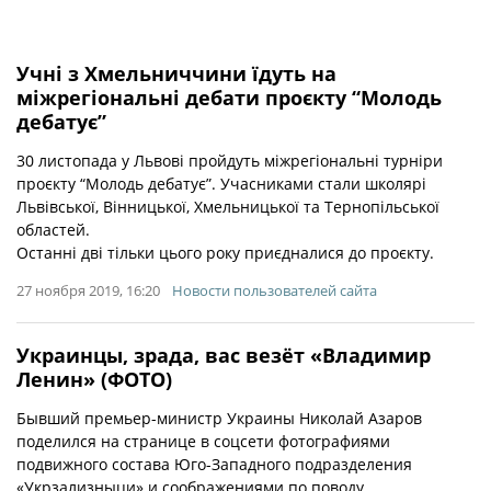
Учні з Хмельниччини їдуть на
міжрегіональні дебати проєкту “Молодь
дебатує”
30 листопада у Львові пройдуть міжрегіональні турніри
проєкту “Молодь дебатує”. Учасниками стали школярі
Львівської, Вінницької, Хмельницької та Тернопільської
областей.
Останні дві тільки цього року приєдналися до проєкту.
27 ноября 2019, 16:20
Новости пользователей сайта
Украинцы, зрада, вас везёт «Владимир
Ленин» (ФОТО)
Бывший премьер-министр Украины Николай Азаров
поделился на странице в соцсети фотографиями
подвижного состава Юго-Западного подразделения
«Укрзализныци» и соображениями по поводу