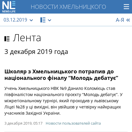
НОВОСТИ ХМЕЛЬНИЦКОГО
А-Я
03.12.2019
Лента
3 декабря 2019 года
Школяр з Хмельницького потрапив до
національного фіналу “Молодь дебатує”
Учень Хмельницького НВК №9 Данило Коломієць став
півфіналістом національного проєкту “Молодь дебатує”. У
міжрегіональному турнірі, який проходив у львівському
Ліцеї №28 у ці вихідні, він увійшов у четвірку найкращих
учасників Західної України.
3 декабря 2019, 05:17
Новости пользователей сайта