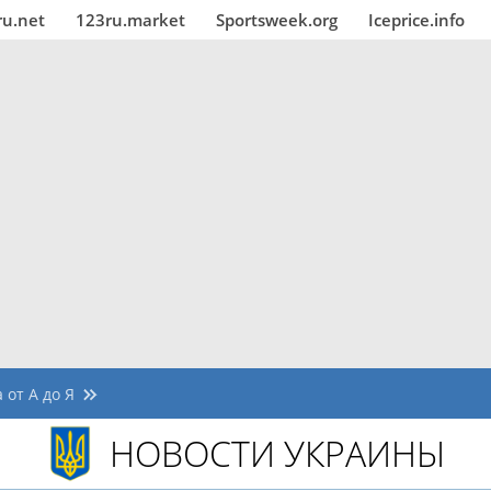
ru.net
123ru.market
Sportsweek.org
Iceprice.info
 от А до Я
НОВОСТИ УКРАИНЫ