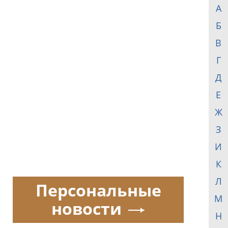
А
Б
В
Г
Д
Е
Ж
З
И
К
Л
Персональные
М
новости
Н