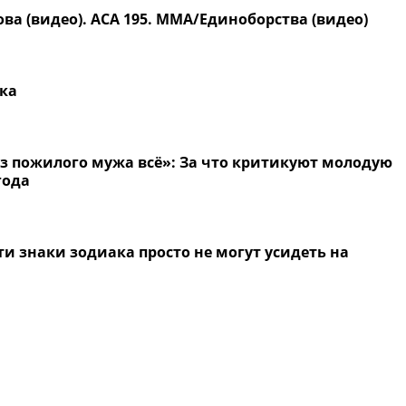
а (видео). АСА 195. MMA/Единоборства (видео)
тка
из пожилого мужа всё»: За что критикуют молодую
года
эти знаки зодиака просто не могут усидеть на