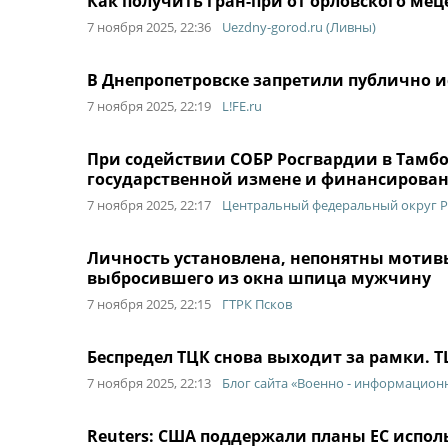
Как получить гран-при от орловского ме
7 ноября 2025, 22:36
Uezdny-gorod.ru (Ливны)
В Днепропетровске запретили публично и
7 ноября 2025, 22:19
L!FE.ru
При содействии СОБР Росгвардии в Тамб
государственной измене и финансирован
7 ноября 2025, 22:17
Центральный федеральный округ Р
Личность установлена, непонятны мотивы
выбросившего из окна шпица мужчину
7 ноября 2025, 22:15
ГТРК Псков
Беспредел ТЦК снова выходит за рамки. 
7 ноября 2025, 22:13
Блог сайта «Военно - информацион
Reuters: США поддержали планы ЕС испол