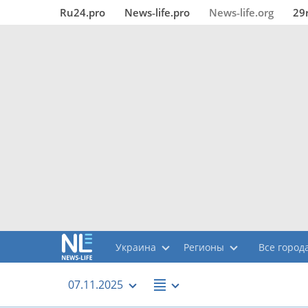
Ru24.pro
News‑life.pro
News‑life.org
29
Украина
Регионы
Все города
07.11.2025