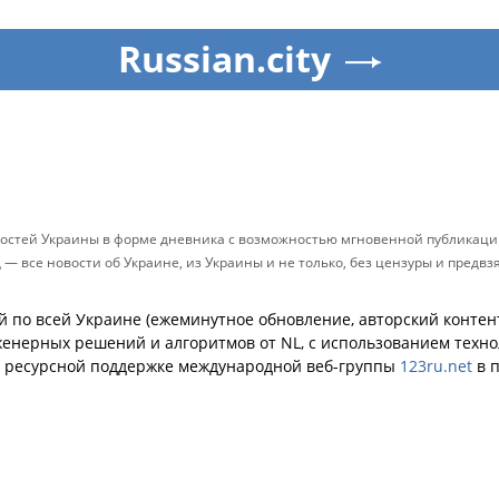
Russian.city
остей Украины в форме дневника с возможностью мгновенной публикации
д — все новости об Украине, из Украины и не только, без цензуры и предв
й по всей Украине (ежеминутное обновление, авторский контент
енерных решений и алгоритмов от NL, с использованием техн
й ресурсной поддержке международной веб-группы
123ru.net
в п