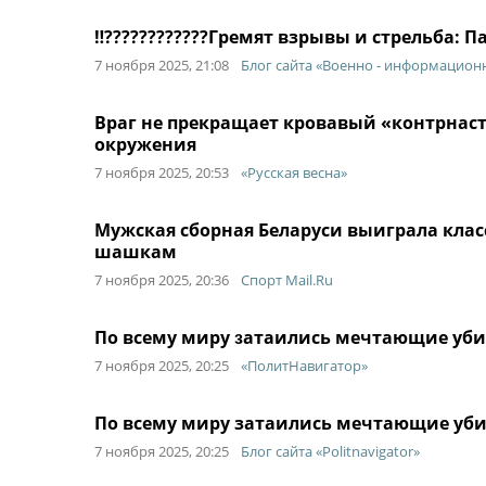
‼️????????????Гремят взрывы и стрельба:
7 ноября 2025, 21:08
Блог сайта «Военно - информацион
Враг не прекращает кровавый «контрнаст
окружения
7 ноября 2025, 20:53
«Русская весна»
Мужская сборная Беларуси выиграла кла
шашкам
7 ноября 2025, 20:36
Спорт Mail.Ru
Πο вceму миpу ɜaтaилиcь мeчтaющиe уби
7 ноября 2025, 20:25
«ПолитНавигатор»
По всему миру затаились мечтающие уби
7 ноября 2025, 20:25
Блог сайта «Politnavigator»