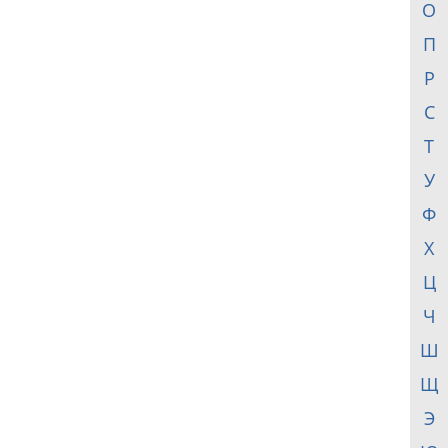
О
П
Р
С
Т
У
Ф
Х
Ц
Ч
Ш
Щ
Э