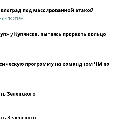
 Павлоград под массированной атакой
ный портал»
уп» у Купянска, пытаясь прорвать кольцо
ссическую программу на командном ЧМ по
ть Зeлeнcκοгο
ть Зеленского