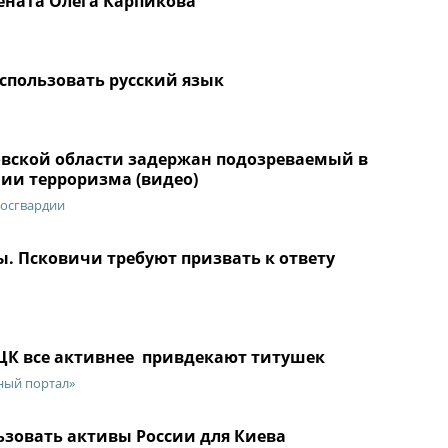
цената Олега Карпикова
спользовать русский язык
овской области задержан подозреваемый в
ии терроризма (видео)
осгвардии
. Псковичи требуют призвать к ответу
ТЦК все активнее привдекают титушек
ный портал»
ьзовать активы России для Киева