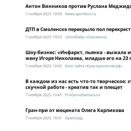
Антон Винников против Руслана Меджидов
7 ноября 2025, 19:59
News.sportbox.ru
ДТП в Смоленске перекрыло пол перекрес
7 ноября 2025, 19:53
«SmolDaily» (Смоленск)
Шоу-бизнес: «Инфаркт, пьянка - выжала 
жену Игоря Николаева, младше его на 23 
7 ноября 2025, 19:45
Блог сайта «Культурология.рф»
В каждом из нас есть что-то творческое: 
скучной работе - креатив так и плещет
7 ноября 2025, 19:45
ProGorodSamara.ru
Гран-при от мецената Олега Карпикова
7 ноября 2025, 19:31
Орелград