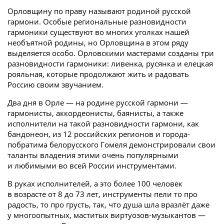
Орловщину по праву называют родиной русской
гармони. Особые региональ­ные разновидности
гармоники существуют во многих уголках нашей
необъятной родины, но Орловщина в этом ряду
выделяется особо. Орловскими мастерами созданы три
разновидности гармоники: ливенка, русянка и елецкая
рояльная, которые продолжают жить и радовать
Россию своим звучанием.
Два дня в Орле — на родине русской гармони —
гармонисты, аккордеонисты, баянисты, а также
исполнители на такой разновидности гармони, как
бандонеон, из 12 российских регионов и города-
побратима белорусского Гомеля демонстрировали свои
таланты владения этими очень популярными
и любимыми во всей России инструментами.
В руках исполнителей, а это более 100 человек
в возрасте от 8 до 73 лет, инструменты пели то про
радость, то про грусть, так, что душа шла вразлёт даже
у многоопытных, маститых виртуозов-музыкантов —