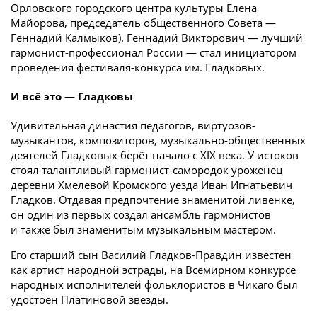
Орловского городского центра культуры Елена
Майорова, председатель общественного Совета —
Геннадий Калмыков). Геннадий Викторович — лучший
гармонист-профессионал России — стал инициатором
проведения фес­тиваля-конкурса им. Гладковых.
И всё это — Гладковы
Удивительная династия педагогов, виртуозов-
музыкантов, композиторов, музыкально-общественных
деятелей Гладковых берёт начало с XIX века. У истоков
стоял талантливый гармонист-самородок уроженец
деревни Хмелевой Кромского уезда Иван Игнатьевич
Гладков. Отдавая предпочтение знаменитой ливенке,
он один из первых создал ансамбль гармонистов
и также был знаменитым музыкальным мастером.
Его старший сын Василий Гладков-Правдин известен
как артист народной эстрады, на Всемирном конкурсе
народных исполнителей фольклористов в Чикаго был
удостоен Платиновой звезды.