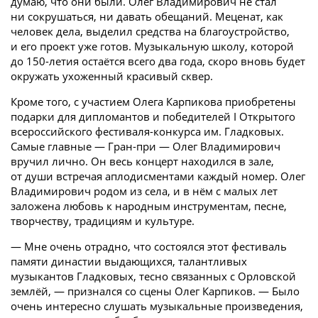
думаю, что они были. Олег Владимирович не стал
ни сокрушаться, ни давать обещаний. Меценат, как
человек дела, выделил средства на благоустройство,
и его проект уже готов. Музыкальную школу, которой
до 150-летия остаётся всего два года, скоро вновь будет
окружать ухоженный красивый сквер.
Кроме того, с участием Олега Карпикова приобретены
подарки для дипломантов и победителей I Открытого
всероссийского фестиваля-­конкурса им. Гладковых.
Самые главные — Гран-при — Олег Владимирович
вручил лично. Он весь концерт находился в зале,
от души встречая аплодисментами каждый номер. Олег
Владимирович родом из села, и в нём с малых лет
заложена любовь к народным инструментам, песне,
творчеству, традициям и культуре.
— Мне очень отрадно, что состоялся этот фестиваль
памяти династии выдающихся, талантливых
музыкантов Гладковых, тесно связанных с Орловской
землёй, — признался со сцены Олег Карпиков. — Было
очень интересно слушать музыкальные произведения,