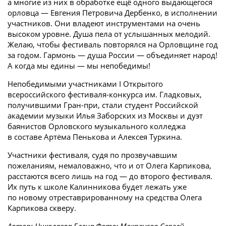
а многие из них в обработке ещё одного выдающегося
орловца — Евгения Петровича Дербенко, в исполнении
участников. Они владеют инструментами на очень
высоком уровне. Душа пела от услышанных мелодий.
Желаю, чтобы фестиваль повторялся на Орловщине год
за годом. Гармонь — душа России — объединяет народ!
А когда мы едины — мы непобедимы!
Непобедимыми участниками I Открытого
всероссийского фестиваля-­конкурса им. Гладковых,
получившими Гран-при, стали студент Российской
академии музыки Илья Заборских из Москвы и дуэт
баянистов Орловского музыкального колледжа
в составе Артёма Пенькова и Алексея Туркина.
Участники фестиваля, судя по прозвучавшим
пожеланиям, немаловажно, что и от Олега Карпикова,
расстаются всего лишь на год — до второго фестиваля.
Их путь к школе Калинникова будет лежать уже
по новому отреставрированному на средства Олега
Карпикова скверу.
Автор: Николаева Елена Фото: Мокроусов Сергей