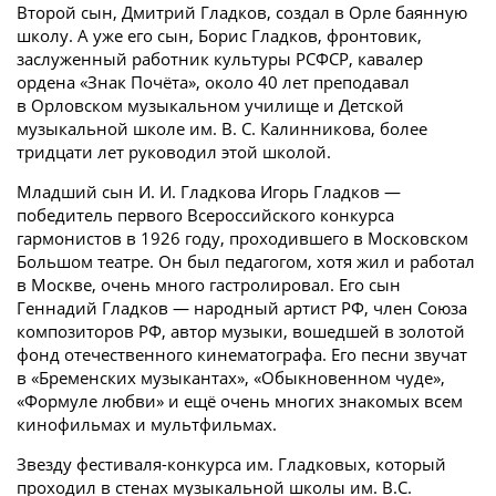
Второй сын, Дмитрий Гладков, создал в Орле баянную
школу. А уже его сын, Борис Гладков, фронтовик,
заслуженный работник культуры РСФСР, кавалер
ордена «Знак Почёта», около 40 лет преподавал
в Орловском музыкальном училище и Детской
музыкальной школе им. В. С. Калинникова, более
тридцати лет руководил этой школой.
Младший сын И. И. Гладкова Игорь Гладков —
победитель первого Всероссийского конкурса
гармонистов в 1926 году, проходившего в Московском
Большом театре. Он был педагогом, хотя жил и работал
в Москве, очень много гастролировал. Его сын
Геннадий Гладков — народный артист РФ, член Союза
композиторов РФ, автор музыки, вошедшей в золотой
фонд отечественного кинематографа. Его песни звучат
в «Бременских музыкантах», «Обыкновенном чуде»,
«Формуле любви» и ещё очень многих знакомых всем
кинофильмах и мультфильмах.
Звезду фестиваля-конкурса им. Гладковых, который
проходил в стенах музыкальной школы им. В.С.