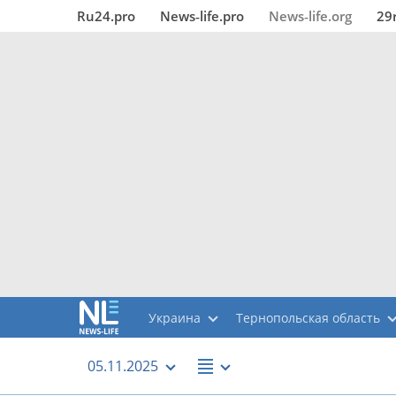
Ru24.pro
News‑life.pro
News‑life.org
29
Украина
Тернопольская область
05.11.2025