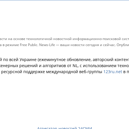
ласти на основе технологичной новостной информационно-поисковой систе
в режиме Free Public. News-Life — ваши новости сегодня и сейчас. Опу
й по всей Украине (ежеминутное обновление, авторский контент
енерных решений и алгоритмов от NL, с использованием техн
й ресурсной поддержке международной веб-группы
123ru.net
в п
Агрегатор новостей 24СМИ