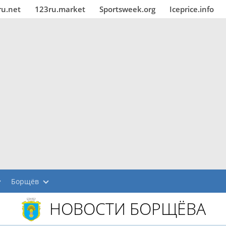
ru.net
123ru.market
Sportsweek.org
Iceprice.info
Борщёв
НОВОСТИ БОРЩЁВА