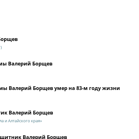
Борщев
)
умы Валерий Борщев
ы Валерий Борщев умер на 83-м году жизни
тик Валерий Борщев
ла и Алтайского края»
ащитник Валерий Борщев