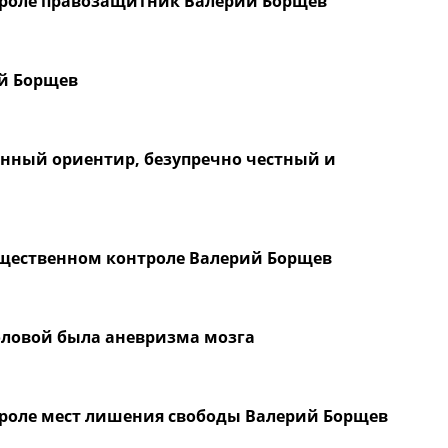
троле правозащитник Валерий Борщев
й Борщев
енный ориентир, безупречно честный и
бщественном контроле Валерий Борщев
оловой была аневризма мозга
троле мест лишения свободы Валерий Борщев