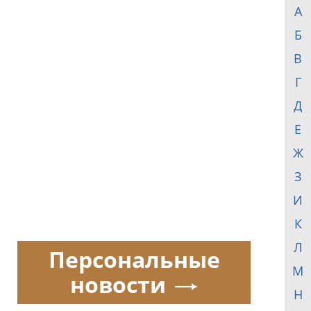
А
Б
В
Г
Д
Е
Ж
З
И
К
Л
Персональные
М
новости
Н