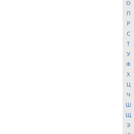
О
П
Р
С
Т
У
Ф
Х
Ц
Ч
Ш
Щ
Э