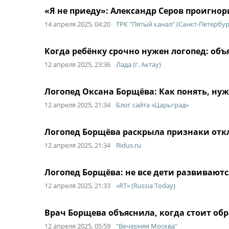
«Я не приеду»: Александр Серов проигно
14 апреля 2025, 04:20
ТРК "Пятый канал" (Санкт-Петербур
Когда ребёнку срочно нужен логопед: объ
12 апреля 2025, 23:36
Лада (г. Актау)
Логопед Оксана Борщёва: Как понять, ну
12 апреля 2025, 21:34
Блог сайта «Царьград»
Логопед Борщёва раскрыла признаки отк
12 апреля 2025, 21:34
Ridus.ru
Логопед Борщёва: не все дети развивают
12 апреля 2025, 21:33
«RT» (Russia Today)
Врач Борщева объяснила, когда стоит обр
12 апреля 2025, 05:59
"Вечерняя Москва"