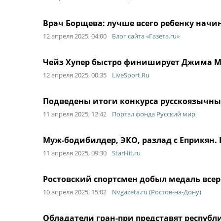
Врач Борщева: лучше всего ребенку начин
12 апреля 2025, 04:00
Блог сайта «Газета.ru»
Чейз Хупер быстро финиширует Джима Ми
12 апреля 2025, 00:35
LiveSport.Ru
Подведены итоги конкурса русскоязычны
11 апреля 2025, 12:42
Портал фонда Русский мир
Муж-бодибилдер, ЭКО, разлад с Еприкян.
11 апреля 2025, 09:30
StarHit.ru
Ростовский спортсмен добыл медаль всер
10 апреля 2025, 15:02
Nvgazeta.ru (Ростов-на-Дону)
Обладатели гран-при представят республ