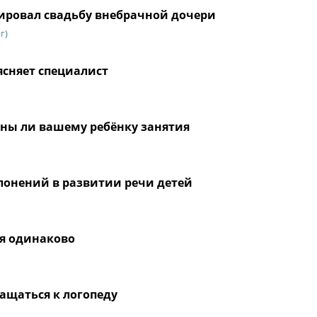
рировал свадьбу внебрачной дочери
г)
ясняет специалист
жны ли вашему ребёнку занятия
лонений в развитии речи детей
ся одинаково
ащаться к логопеду