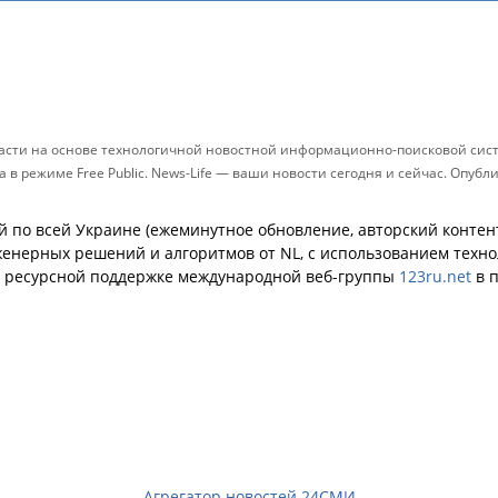
ласти на основе технологичной новостной информационно-поисковой систе
в режиме Free Public. News-Life — ваши новости сегодня и сейчас. Опу
й по всей Украине (ежеминутное обновление, авторский контент
енерных решений и алгоритмов от NL, с использованием техн
й ресурсной поддержке международной веб-группы
123ru.net
в п
Агрегатор новостей 24СМИ