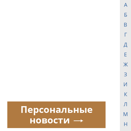
А
Б
В
Г
Д
Е
Ж
З
И
К
Л
Персональные
М
новости
Н