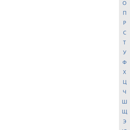
О
П
Р
С
Т
У
Ф
Х
Ц
Ч
Ш
Щ
Э