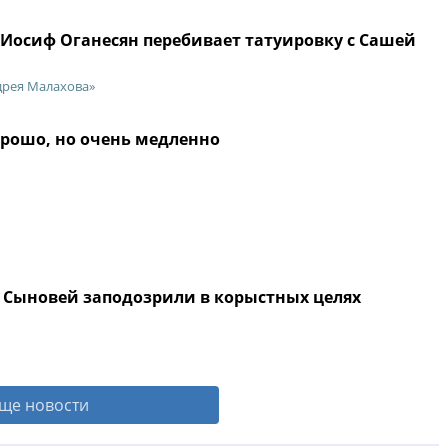
 Иосиф Оганесян перебивает татуировку с Сашей
дрея Малахова»
орошо, но очень медленно
 Сыновей заподозрили в корыстных целях
ще новости