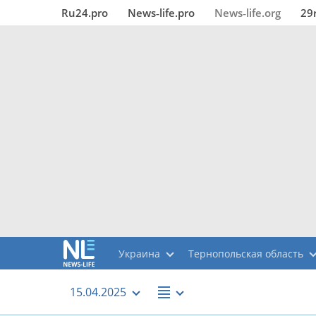
Ru24.pro
News‑life.pro
News‑life.org
29
Украина
Тернопольская область
15.04.2025