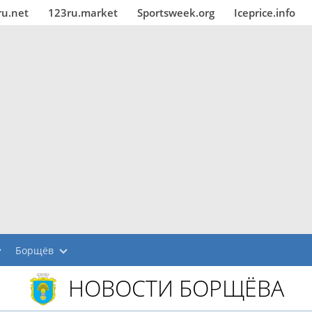
ru.net
123ru.market
Sportsweek.org
Iceprice.info
Борщёв
НОВОСТИ БОРЩЁВА