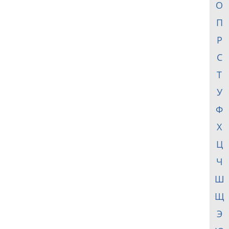
О
П
Р
С
Т
У
Ф
Х
Ц
Ч
Ш
Щ
Э