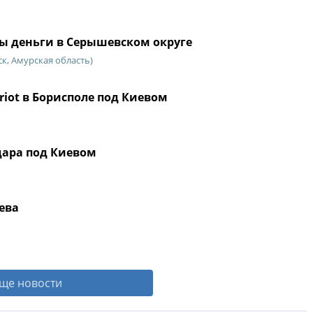
ры деньги в Серышевском округе
к, Амурская область)
iot в Борисполе под Киевом
дара под Киевом
ева
ще новости