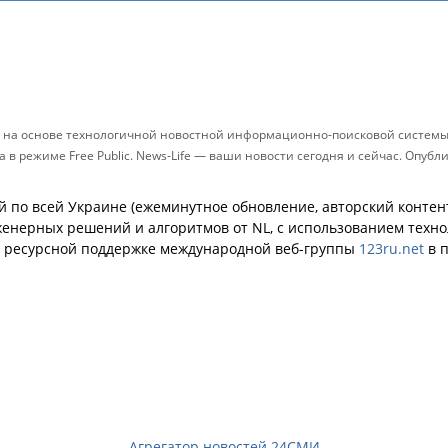
и на основе технологичной новостной информационно-поисковой системы 
в режиме Free Public. News-Life — ваши новости сегодня и сейчас. Опуб
й по всей Украине (ежеминутное обновление, авторский контент
енерных решений и алгоритмов от NL, с использованием техн
й ресурсной поддержке международной веб-группы
123ru.net
в п
Агрегатор новостей 24СМИ