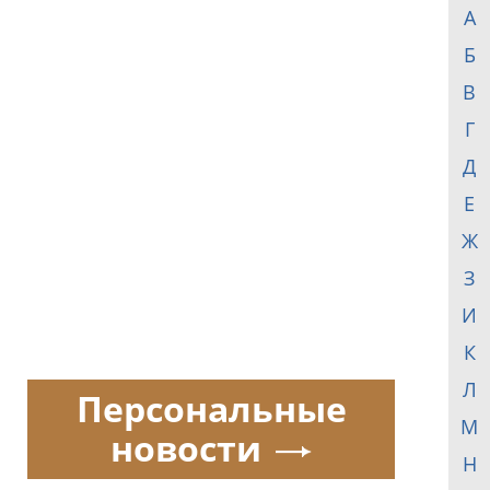
А
Б
В
Г
Д
Е
Ж
З
И
К
Л
Персональные
М
новости
Н