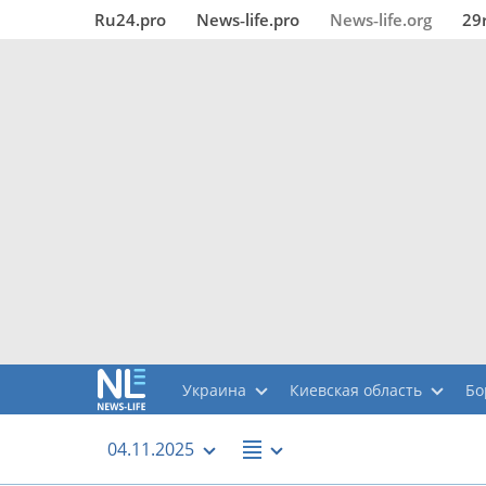
Ru24.pro
News‑life.pro
News‑life.org
29
Украина
Киевская область
Бо
04.11.2025