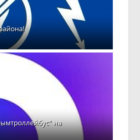
района!
рымтроллейбус" на