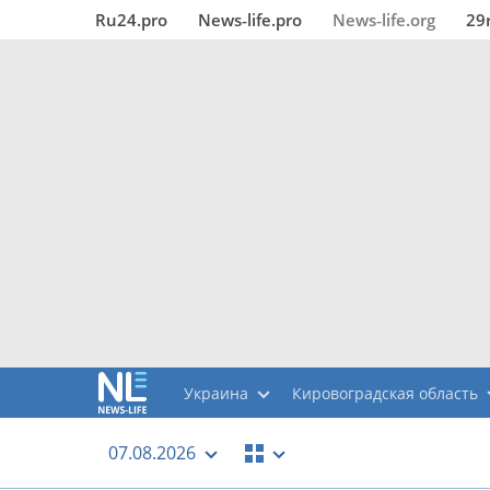
Ru24.pro
News‑life.pro
News‑life.org
29
Украина
Кировоградская область
07.08.2026