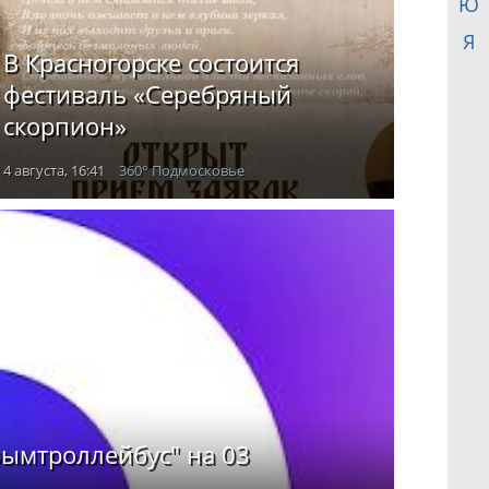
Ю
Я
В Красногорске состоится
фестиваль «Серебряный
скорпион»
4 августа, 16:41
360° Подмосковье
ымтроллейбус" на 03