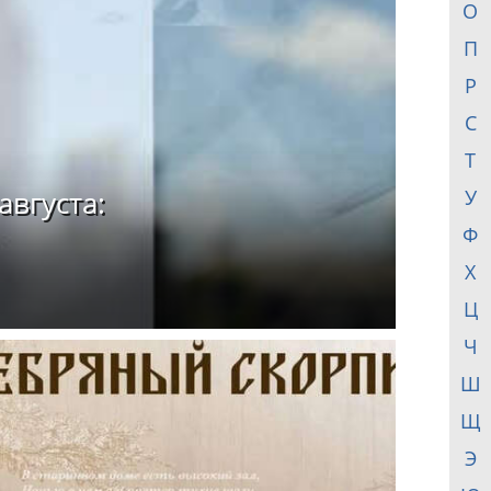
О
П
Р
С
Т
августа:
У
Ф
Х
Ц
Ч
Ш
Щ
Э