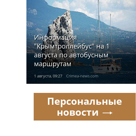
Информация
"Крымтроллейбус" на 1
августа по автобусным
маршрутам
1 августа, 09:27
Crimea-news.com
Персональные
новости