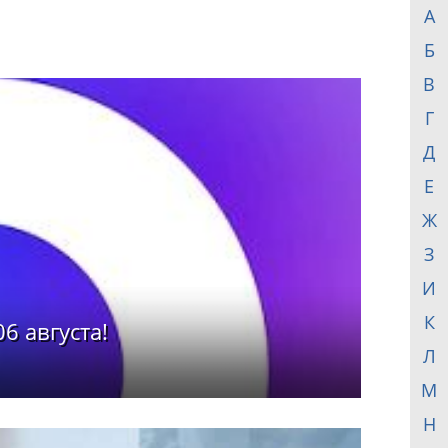
А
Б
В
Г
Д
Е
Ж
З
И
К
6 августа!
Л
М
Н