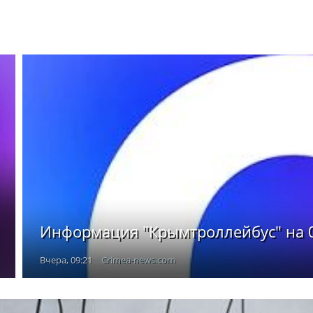
Информация "Крымтроллейбус" на 0
Вчера, 09:21
Crimea-news.com