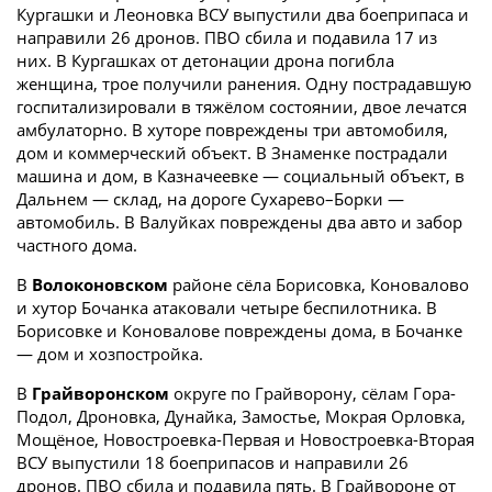
Кургашки и Леоновка ВСУ выпустили два боеприпаса и
направили 26 дронов. ПВО сбила и подавила 17 из
них. В Кургашках от детонации дрона погибла
женщина, трое получили ранения. Одну пострадавшую
госпитализировали в тяжёлом состоянии, двое лечатся
амбулаторно. В хуторе повреждены три автомобиля,
дом и коммерческий объект. В Знаменке пострадали
машина и дом, в Казначеевке — социальный объект, в
Дальнем — склад, на дороге Сухарево–Борки —
автомобиль. В Валуйках повреждены два авто и забор
частного дома.
В
Волоконовском
районе сёла Борисовка, Коновалово
и хутор Бочанка атаковали четыре беспилотника. В
Борисовке и Коновалове повреждены дома, в Бочанке
— дом и хозпостройка.
В
Грайворонском
округе по Грайворону, сёлам Гора-
Подол, Дроновка, Дунайка, Замостье, Мокрая Орловка,
Мощёное, Новостроевка-Первая и Новостроевка-Вторая
ВСУ выпустили 18 боеприпасов и направили 26
дронов. ПВО сбила и подавила пять. В Грайвороне от