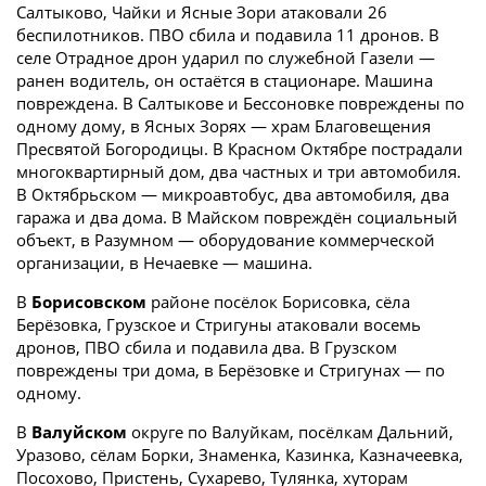
Салтыково, Чайки и Ясные Зори атаковали 26
беспилотников. ПВО сбила и подавила 11 дронов. В
селе Отрадное дрон ударил по служебной Газели —
ранен водитель, он остаётся в стационаре. Машина
повреждена. В Салтыкове и Бессоновке повреждены по
одному дому, в Ясных Зорях — храм Благовещения
Пресвятой Богородицы. В Красном Октябре пострадали
многоквартирный дом, два частных и три автомобиля.
В Октябрьском — микроавтобус, два автомобиля, два
гаража и два дома. В Майском повреждён социальный
объект, в Разумном — оборудование коммерческой
организации, в Нечаевке — машина.
В
Борисовском
районе посёлок Борисовка, сёла
Берёзовка, Грузское и Стригуны атаковали восемь
дронов, ПВО сбила и подавила два. В Грузском
повреждены три дома, в Берёзовке и Стригунах — по
одному.
В
Валуйском
округе по Валуйкам, посёлкам Дальний,
Уразово, сёлам Борки, Знаменка, Казинка, Казначеевка,
Посохово, Пристень, Сухарево, Тулянка, хуторам