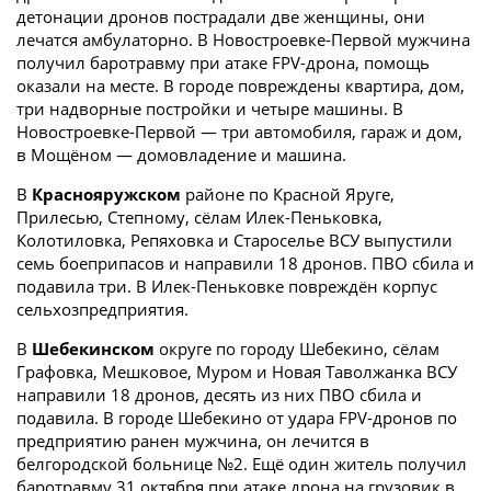
детонации дронов пострадали две женщины, они
лечатся амбулаторно. В Новостроевке-Первой мужчина
получил баротравму при атаке FPV-дрона, помощь
оказали на месте. В городе повреждены квартира, дом,
три надворные постройки и четыре машины. В
Новостроевке-Первой — три автомобиля, гараж и дом,
в Мощёном — домовладение и машина.
В
Краснояружском
районе по Красной Яруге,
Прилесью, Степному, сёлам Илек-Пеньковка,
Колотиловка, Репяховка и Староселье ВСУ выпустили
семь боеприпасов и направили 18 дронов. ПВО сбила и
подавила три. В Илек-Пеньковке повреждён корпус
сельхозпредприятия.
В
Шебекинском
округе по городу Шебекино, сёлам
Графовка, Мешковое, Муром и Новая Таволжанка ВСУ
направили 18 дронов, десять из них ПВО сбила и
подавила. В городе Шебекино от удара FPV-дронов по
предприятию ранен мужчина, он лечится в
белгородской больнице №2. Ещё один житель получил
баротравму 31 октября при атаке дрона на грузовик в