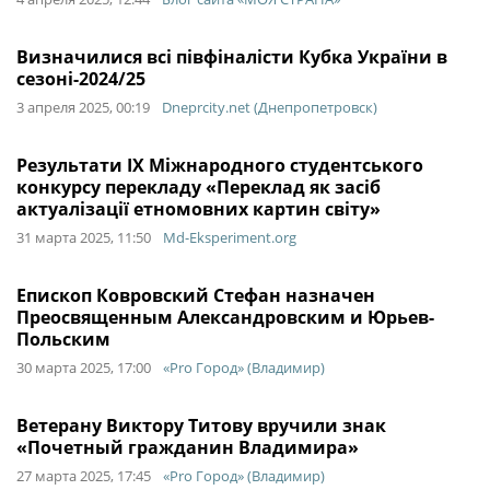
Визначилися всі півфіналісти Кубка України в
сезоні-2024/25
3 апреля 2025, 00:19
Dneprcity.net (Днепропетровск)
Результати IX Міжнародного студентського
конкурсу перекладу «Переклад як засіб
актуалізації етномовних картин світу»
31 марта 2025, 11:50
Md-Eksperiment.org
Епископ Ковровский Стефан назначен
Преосвященным Александровским и Юрьев-
Польским
30 марта 2025, 17:00
«Pro Город» (Владимир)
Ветерану Виктору Титову вручили знак
«Почетный гражданин Владимира»
27 марта 2025, 17:45
«Pro Город» (Владимир)