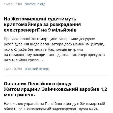
1 мая, 16:00
Novosti-n.org
На Житомирщині судитимуть
криптомайнера за розкрадання
електроенергії на 9 мільйонів
Правоохоронці Житомирщини завершили досудове
розслідування щодо організатора двох майнинг-центрів,
якого Служба безпеки та Нацполіція викрили
на незаконному використанні державних енергоресурсів
на 9 мільйоні гривень.
1 мая, 09:50
«Свежий Ветер»
Очільник Пенсійного фонду
Житомирщини Заінчковський заробив 1,2
млн гривень
Начальник управління Пенсійного фонду в Житомирській
області Іван Заінчковський задекларував Toyota RAV4,