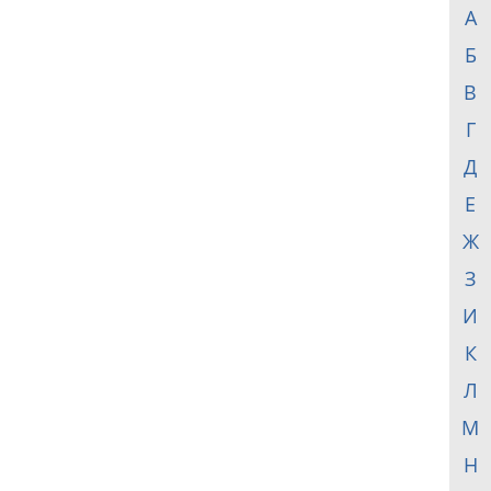
А
Б
В
Г
Д
Е
Ж
З
И
К
Л
М
Н