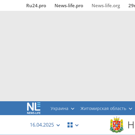
Ru24.pro
News‑life.pro
News‑life.org
29
Украина
Житомирская область
Н
16.04.2025