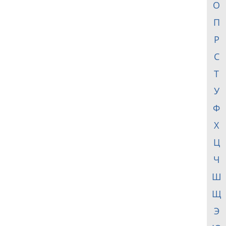
О
П
Р
С
Т
У
Ф
Х
Ц
Ч
Ш
Щ
Э