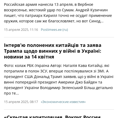
Российская армия нанесла 13 апреля, в Вербное
воскресенье, жестокий удар по Сумам. Андрей Кузичкин
пишет, что патриарх Кирилл точно не осудит применение
оружия, которое сам же благословляет, но вот Синод...
15 апреля 2025, 11:16
Postimees.ee (ru)
Інтерв’ю полонених китайців та заява
Трампа щодо винних у війні в Україні:
новини за 14 квітня
Фото: колаж РБК-Україна Автор: Наталія Кава Китайці, які
потрапили в полон ЗСУ, вперше поспілкувалися зі ЗМІ. А
президент США Дональд Трамп заявив, що у війні в Україні
винні попередній президент Америки Джо Байден та
президент України Володимир Зеленський Більш детально
про те...
15 апреля 2025, 08:17
«Экономические известия»
«Скрытая капитуляция. Вокруг России