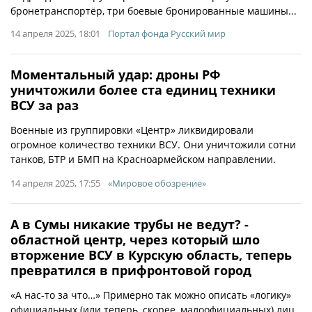
бронетранспортёр, три боевые бронированные машины...
14 апреля 2025, 18:01
Портал фонда Русский мир
Моментальный удар: дроны РФ
уничтожили более ста единиц техники
ВСУ за раз
Военные из группировки «Центр» ликвидировали
огромное количество техники ВСУ. Они уничтожили сотни
танков, БТР и БМП на Красноармейском направлении.
14 апреля 2025, 17:55
«Мировое обозрение»
А в Сумы никакие трубы не ведут? -
областной центр, через который шло
вторжение ВСУ в Курскую область, теперь
превратился в прифронтовой город
«А нас-то за что…» Примерно так можно описать «логику»
официальных (или теперь, скорее, малоофициальных) лиц