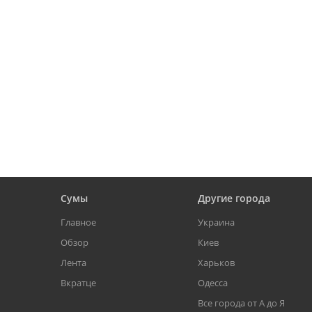
Сумы
Другие города
Главное
Украина
Обзор
Киев
Лента
Харьков
Вкратце
Одесса
Все города от А до Я