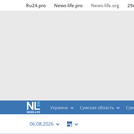
Ru24.pro
News‑life.pro
News‑life.org
29
Украина
Сумская область
Су
06.08.2026