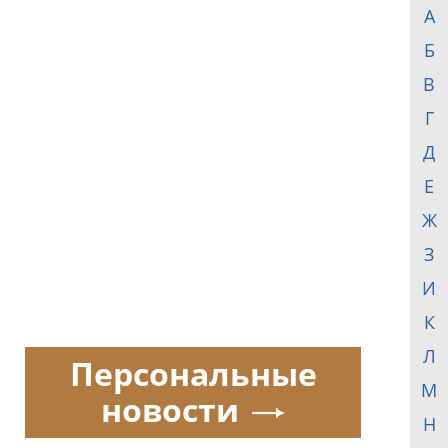
А
Б
В
Г
Д
Е
Ж
З
И
К
Л
Персональные
М
новости
Н