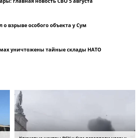
ры: главная новость СВО 5 августа
л о взрыве особого объекта у Сум
умах уничтожены тайные склады НАТО