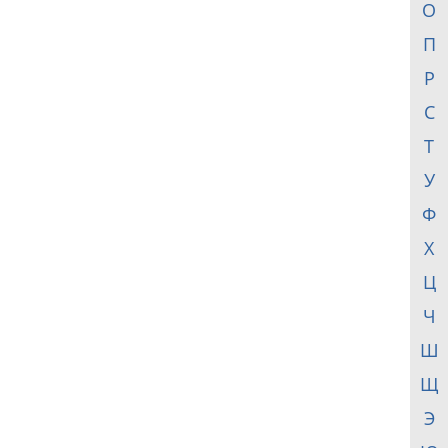
О
П
Р
С
Т
У
Ф
Х
Ц
Ч
Ш
Щ
Э