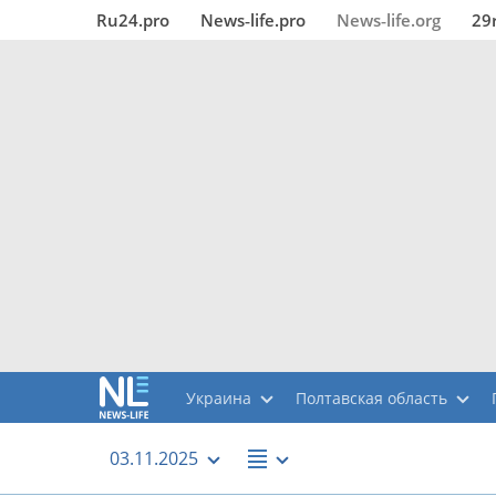
Ru24.pro
News‑life.pro
News‑life.org
29
Украина
Полтавская область
03.11.2025