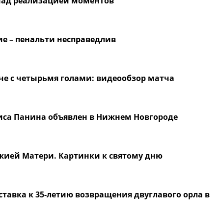
 над реализацией моментов
е – пенальти несправедлив
тче с четырьмя голами: видеообзор матча
риса Панина объявлен в Нижнем Новгороде
жией Матери. Картинки к святому дню
ставка к 35-летию возвращения двуглавого орла в