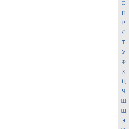
О
П
Р
С
Т
У
Ф
Х
Ц
Ч
Ш
Щ
Э