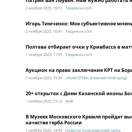
Патрик ван Леувен: Нам нужно работать
2 ноября 2025, 10:57
Террикон.com
Игорь Тимченко: Мое субъективное мнени
2 ноября 2025, 10:41
Террикон.com
Полтава отбирает очки у Кривбасса в ма
1 ноября 2025, 17:55
Террикон.com
Аукцион на право заключения КРТ на Бо
1 ноября 2025, 15:30
«НЬЮСРУМ» (Нижний Новгород)
20+ открыток с Днем Казанской иконы Бо
1 ноября 2025, 15:13
АиФ
В Музеях Московского Кремля пройдет вы
качестве герба России
1 ноября 2025, 14:59
Новости пользователей сайта