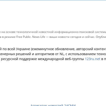
и на основе технологичной новостной информационно-поисковой системы 
в режиме Free Public. News-Life — ваши новости сегодня и сейчас. Опуб
й по всей Украине (ежеминутное обновление, авторский контент
енерных решений и алгоритмов от NL, с использованием техн
й ресурсной поддержке международной веб-группы
123ru.net
в п
Агрегатор новостей 24СМИ