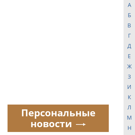
А
Б
В
Г
Д
Е
Ж
З
И
К
Л
Персональные
М
новости
Н