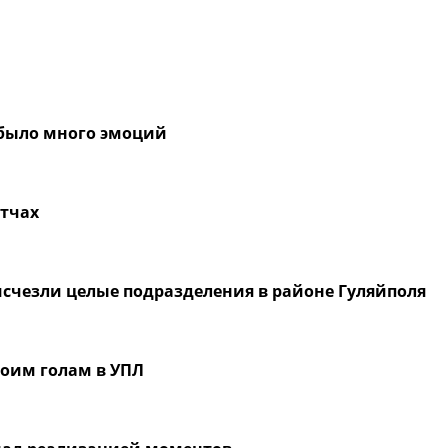
 было много эмоций
атчах
 исчезли целые подразделения в районе Гуляйполя
воим голам в УПЛ