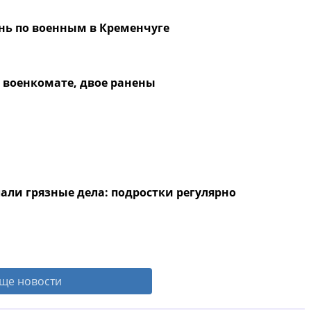
онь по военным в Кременчуге
 военкомате, двое ранены
али грязные дела: подростки регулярно
ще новости