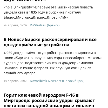
<h6 align="justify">Впервые эта мистическая повесть
увидела свет в 1835 году в сборнике писателя
&laquo;Миргород&raquo;.&nbsp;</h6>
26 апреля, 07:02
RiaStrela.ru (Брянск)
В Новосибирске расконсервировали все
дождеприёмные устройства
4 959 дождеприёмных устройств расконсервировали в
Новосибирске.По поручению мэра Новосибирска Максима
Кудрявцева, подготовка ливневых дождеприёмников
началась в конце февраля. Их вручную очищали от
случайного мусора...
15 апреля, 07:43
Novosibirsk-News.net (Новосибирск)
Горит ключевой аэродром F-16 в
Миргороде: российские удары срывают
поставки западной авиации и схвачен