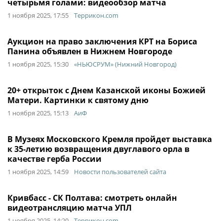
четырьмя голами: видеообзор матча
1 ноября 2025, 17:55
Террикон.com
Аукцион на право заключения КРТ на Бориса
Панина объявлен в Нижнем Новгороде
1 ноября 2025, 15:30
«НЬЮСРУМ» (Нижний Новгород)
20+ открыток с Днем Казанской иконы Божией
Матери. Картинки к святому дню
1 ноября 2025, 15:13
АиФ
В Музеях Московского Кремля пройдет выставка
к 35-летию возвращения двуглавого орла в
качестве герба России
1 ноября 2025, 14:59
Новости пользователей сайта
Кривбасс - СК Полтава: смотреть онлайн
видеотрансляцию матча УПЛ
1 ноября 2025, 14:20
Террикон.com