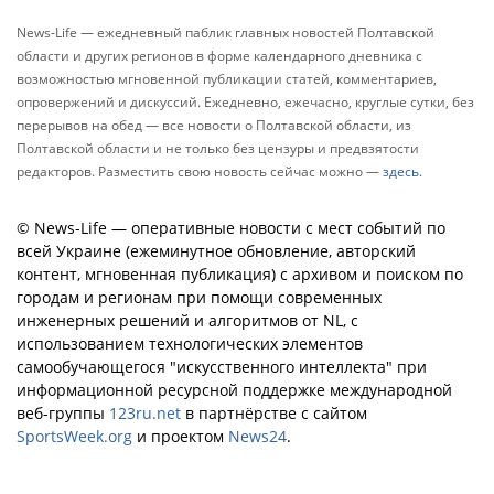
News-Life — ежедневный паблик главных новостей Полтавской
области и других регионов в форме календарного дневника с
возможностью мгновенной публикации статей, комментариев,
опровержений и дискуссий. Ежедневно, ежечасно, круглые сутки, без
перерывов на обед — все новости о Полтавской области, из
Полтавской области и не только без цензуры и предвзятости
редакторов. Разместить свою новость сейчас можно —
здесь
.
© News-Life — оперативные новости с мест событий по
всей Украине (ежеминутное обновление, авторский
контент, мгновенная публикация) с архивом и поиском по
городам и регионам при помощи современных
инженерных решений и алгоритмов от NL, с
использованием технологических элементов
самообучающегося "искусственного интеллекта" при
информационной ресурсной поддержке международной
веб-группы
123ru.net
в партнёрстве с сайтом
SportsWeek.org
и проектом
News24
.