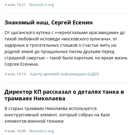
4 мая, 16:21
Novosti-n.org
Знакомый наш, Сергей Есенин
От цыганского кутежа с «черноглазыми красавицами» до
тихой любовной исповеди «московского хулигана», от
задорных и трогательных стишков о счастье жить на
родной земле до прощальных писем друзьям перед
страшной смертью – такой была короткая, но яркая жизнь
Сергея Есенина.
4 мая, 16:14
«Центр деловой информации» (ЦДИ)
Директор КП рассказал о деталях танка в
трамваях Николаева
В старых трамваях Николаева используется
конструктивный элемент, который собран на базе
элементов военной техники
4 мая, 16:00
Novosti-n.org