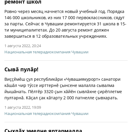
ремонт школ
Ровно через месяц начнется новый учебный год. Порядка
146 000 школьников, из них 17 000 первоклассников, сядут
за парты. Сейчас в Чувашии ремонтируется 31 школа в 15-
ти муниципалитетах. До 20 августа ремонт должен
завершиться в 12 образовательных учреждениях.
1 августа 2022, 20:24
Национальная телерадиокомпания Чувашии
Сывă пулăр!
Виççĕмĕш çул республикăри «Чувашиякурорт» санатори
кăшăл чир тӳссе ирттернĕ çынсене малалла сывалма
йышăнать. Пĕлтĕр 3320 çын хăйĕн сывлăхне çирĕплетме
пултарнă. Кăçал çак кăтарту 2 000 патнелле çывхарать.
1 августа 2022, 19:09
Национальная телерадиокомпания Чувашии
Сыхлăх эмелне яртармалла