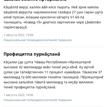
Кăшăллă вирус каллех вăй илсе пырать. Икĕ эрне каялла
кăшăллă вируспа чирлекенсене талăкра 27 çын таран шута
илнĕ пулсан, юлашки кунсенчи кăтарту 57-60-па
танлашать. «Ковид-19» диагноз лартнисем чире çăмăллăн
парăнтараççĕ.
1 августа 2022, 19:08
Национальная телерадиокомпания Чувашии
Профицитпа пурнăçланă
Кăçалхи çур çулта Чăваш Республикин пĕрлештернĕ
хыснине 42 миллиарда яхăн тенкĕ укçа кĕнĕ. Ку иртнĕ
çулхи çак тапхăртинчен 11 процент нумайрах. Тăкаксем 37
миллиард та 600 миллион тенкĕпе танлашнă. Пĕрлештернĕ
хыснана хальлĕхе тăватă миллиард та икçĕр миллион
тенкĕ профицитпа пурнăçланă.
1 августа 2022, 19:06
Национальная телерадиокомпания Чувашии