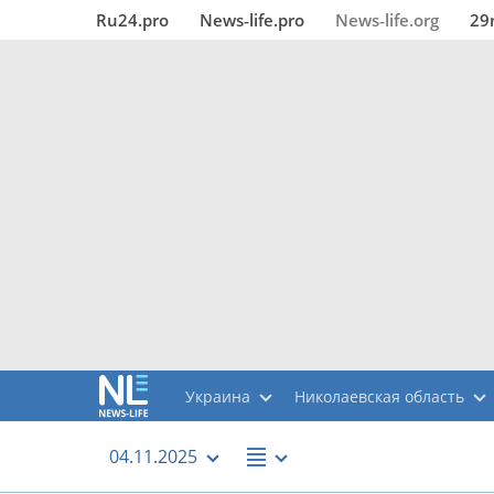
Ru24.pro
News‑life.pro
News‑life.org
29
Украина
Николаевская область
04.11.2025