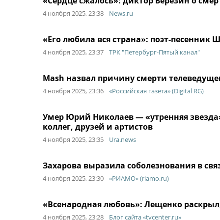
«Сердце сжалось»: диктор Березин о сме
4 ноября 2025, 23:38
News.ru
«Его любила вся страна»: поэт-песенник
4 ноября 2025, 23:37
ТРК "Петербург-Пятый канал"
Mash назвал причину смерти телеведуще
4 ноября 2025, 23:36
«Российская газета» (Digital RG)
Умер Юрий Николаев — «утренняя звезда»
коллег, друзей и артистов
4 ноября 2025, 23:35
Ura.news
Захарова выразила соболезнования в свя
4 ноября 2025, 23:30
«РИАМО» (riamo.ru)
«Всенародная любовь»: Лещенко раскры
4 ноября 2025, 23:28
Блог сайта «tvcenter.ru»