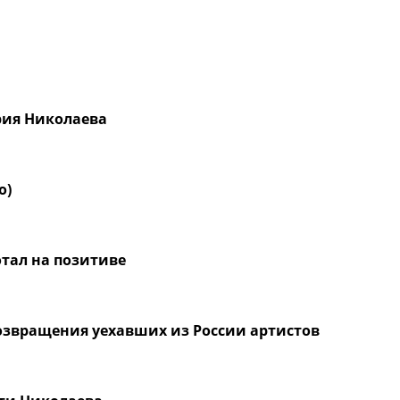
рия Николаева
о)
тал на позитиве
озвращения уехавших из России артистов