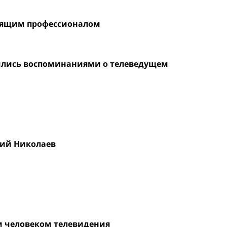
оящим профессионалом
лились воспоминаниями о телеведущем
рий Николаев
м человеком телевидения