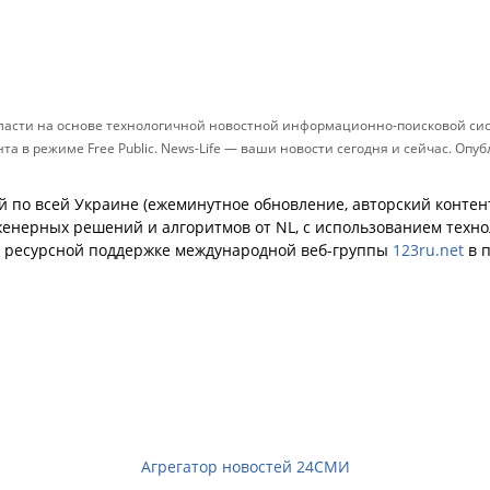
бласти на основе технологичной новостной информационно-поисковой сис
а в режиме Free Public. News-Life — ваши новости сегодня и сейчас. Оп
й по всей Украине (ежеминутное обновление, авторский контент
енерных решений и алгоритмов от NL, с использованием техн
й ресурсной поддержке международной веб-группы
123ru.net
в п
Агрегатор новостей 24СМИ