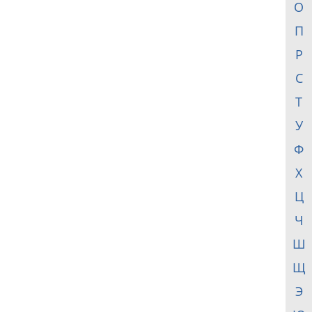
О
П
Р
С
Т
У
Ф
Х
Ц
Ч
Ш
Щ
Э