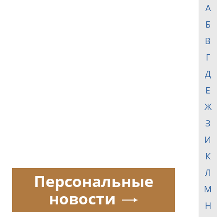
А
Б
В
Г
Д
Е
Ж
З
И
К
Л
Персональные
М
новости
Н