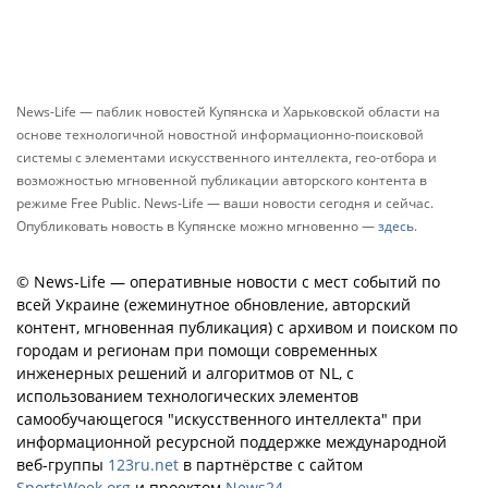
News-Life — паблик новостей Купянска и Харьковской области на
основе технологичной новостной информационно-поисковой
системы с элементами искусственного интеллекта, гео-отбора и
возможностью мгновенной публикации авторского контента в
режиме Free Public. News-Life — ваши новости сегодня и сейчас.
Опубликовать новость в Купянске можно мгновенно —
здесь
.
© News-Life — оперативные новости с мест событий по
всей Украине (ежеминутное обновление, авторский
контент, мгновенная публикация) с архивом и поиском по
городам и регионам при помощи современных
инженерных решений и алгоритмов от NL, с
использованием технологических элементов
самообучающегося "искусственного интеллекта" при
информационной ресурсной поддержке международной
веб-группы
123ru.net
в партнёрстве с сайтом
SportsWeek.org
и проектом
News24
.