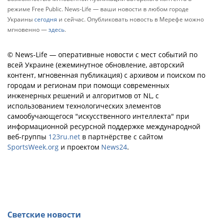
режиме Free Public. News-Life — ваши новости в любом городе
Украины
сегодня
и сейчас. Опубликовать новость в Мерефе можно
мгновенно —
здесь
.
© News-Life — оперативные новости с мест событий по
всей Украине (ежеминутное обновление, авторский
контент, мгновенная публикация) с архивом и поиском по
городам и регионам при помощи современных
инженерных решений и алгоритмов от NL, с
использованием технологических элементов
самообучающегося "искусственного интеллекта" при
информационной ресурсной поддержке международной
веб-группы
123ru.net
в партнёрстве с сайтом
SportsWeek.org
и проектом
News24
.
Светские новости