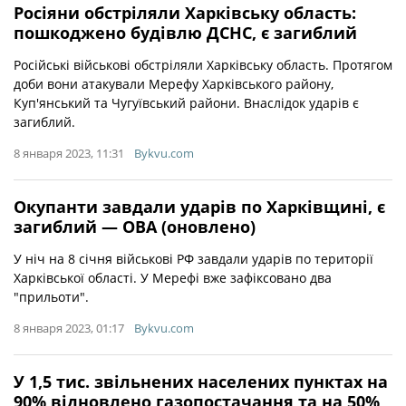
Росіяни обстріляли Харківську область:
пошкоджено будівлю ДСНС, є загиблий
Російські військові обстріляли Харківську область. Протягом
доби вони атакували Мерефу Харківського району,
Куп'янський та Чугуївський райони. Внаслідок ударів є
загиблий.
8 января 2023, 11:31
Bykvu.com
Окупанти завдали ударів по Харківщині, є
загиблий — ОВА (оновлено)
У ніч на 8 січня військові РФ завдали ударів по території
Харківської області. У Мерефі вже зафіксовано два
"прильоти".
8 января 2023, 01:17
Bykvu.com
У 1,5 тис. звільнених населених пунктах на
90% відновлено газопостачання та на 50%