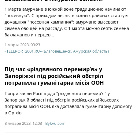
1 марта амурчане в южной зоне традиционно начинают
"посевную". С приходом весны в южных районах стартует
домашняя "посевная кампания": амурчане высевают
семена овощей на рассаду. С 1 марта можно сеять семена
баклажанов и перцев...
1 марта 2023, 03:23
«TELEPORT2001.RU» (Благовещенск, Амурская область)
Під час «різдвяного перемир’я» у
Запоріжжі під російський обстріл
потрапила гуманітарна місія ООН
Попри заяви Росії щодо "різдвяного перемир'я" у
Запорізькій області під обстріл російських військових
потрапила місія ООН, яка доставляла гуманітарну допомогу
в Оріхів.
8 января 2023, 12:03
Bykvu.com