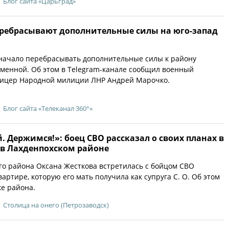
Блог сайта «Царьград»
еребрасывают дополнительные силы на юго-запад
начало перебрасывать дополнительные силы к району
еменной. Об этом в Telegram-канале сообщил военный
фицер Народной милиции ЛНР Андрей Марочко.
Блог сайта «Телеканал 360°»
. Держимся!»: боец СВО рассказал о своих планах в
 в Лахденпохском районе
го района Оксана Жесткова встретилась с бойцом СВО
артире, которую его мать получила как супруга С. О. Об этом
ке района.
Столица на онего (Петрозаводск)