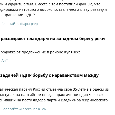
и и ударить в тыл. Вместе с тем поступили данные, что
идировала натовского высокопоставленного главу разведки
направлении в ДНР.
Блог сайта «Царьград»
Ф расширяют плацдарм на западном берегу реки
продолжают продвижение в районе Купянска.
АиФ
 задачей ЛДПР борьбу с неравенством между
тическая партия России отметила свое 35-летие в одном из
ыступал на партийном съезде практически один человек —
енивший на посту лидера партии Владимира Жириновского.
Блог сайта «Телеканал RTVI»