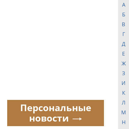
А
Б
В
Г
Д
Е
Ж
З
И
К
Л
Персональные
М
новости
Н