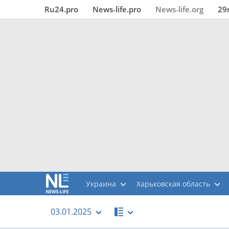
Ru24.pro
News‑life.pro
News‑life.org
29
Украина
Харьковская область
03.01.2025