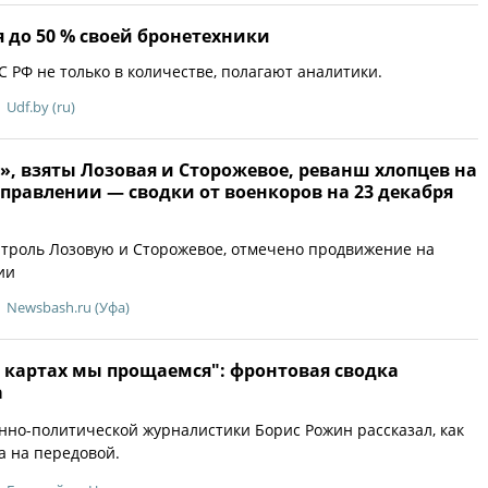
 до 50 % своей бронетехники
 РФ не только в количестве, полагают аналитики.
Udf.by (ru)
, взяты Лозовая и Сторожевое, реванш хлопцев на
правлении — сводки от военкоров на 23 декабря
нтроль Лозовую и Сторожевое, отмечено продвижение на
ии
Newsbash.ru (Уфа)
 картах мы прощаемся": фронтовая сводка
а
нно-политической журналистики Борис Рожин рассказал, как
а на передовой.