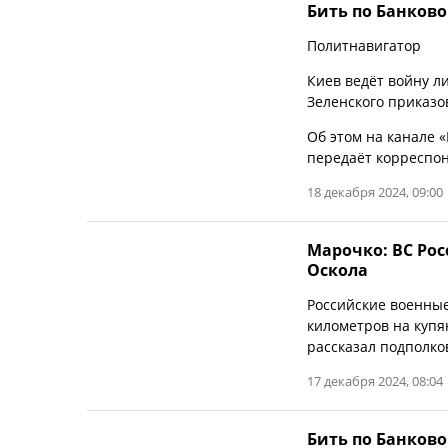
Бить по Банково
Политнавигатор
Киев ведёт войну л
Зеленского приказов
Об этом на канале 
передаёт корреспон
18 декабря 2024, 09:00
Марочко: ВС Рос
Оскола
Российские военные
километров на купя
рассказал подполко
17 декабря 2024, 08:04
Бить по Банково