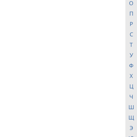
О
П
Р
С
Т
У
Ф
Х
Ц
Ч
Ш
Щ
Э