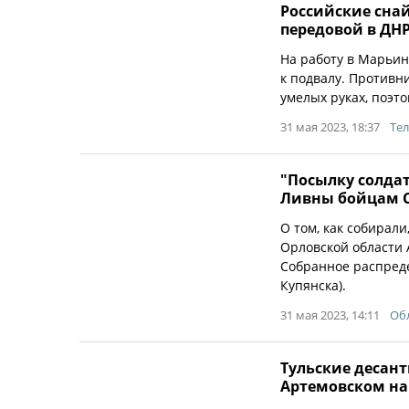
Российские снай
передовой в ДН
На работу в Марьи
к подвалу. Противни
умелых руках, поэто
31 мая 2023, 18:37
Тел
"Посылку солдат
Ливны бойцам 
О том, как собирали
Орловской области 
Собранное распреде
Купянска).
31 мая 2023, 14:11
Обл
Тульские десан
Артемовском на