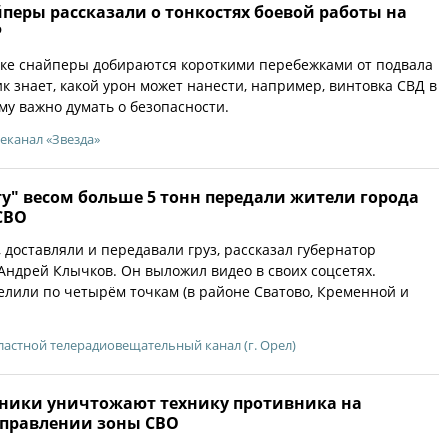
перы рассказали о тонкостях боевой работы на
Р
нке снайперы добираются короткими перебежками от подвала
к знает, какой урон может нанести, например, винтовка СВД в
му важно думать о безопасности.
еканал «Звезда»
у" весом больше 5 тонн передали жители города
СВО
, доставляли и передавали груз, рассказал губернатор
Андрей Клычков. Он выложил видео в своих соцсетях.
лили по четырём точкам (в районе Сватово, Кременной и
астной телерадиовещательный канал (г. Орел)
тники уничтожают технику противника на
правлении зоны СВО