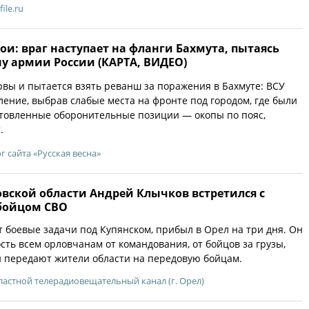
file.ru
ои: враг наступает на фланги Бахмута, пытаясь
у армии России (КАРТА, ВИДЕО)
рвы и пытается взять реванш за поражения в Бахмуте: ВСУ
ение, выбрав слабые места на фронте под городом, где были
отовленные оборонительные позиции — окопы по пояс,
.
г сайта «Русская весна»
вской области Андрей Клычков встретился с
бойцом СВО
боевые задачи под Купянском, прибыл в Орел на три дня. Он
сть всем орловчанам от командования, от бойцов за грузы,
 передают жители области на передовую бойцам.
астной телерадиовещательный канал (г. Орел)