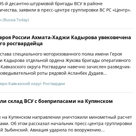
95-й десантно-штурмовой бригады ВСУ в районе
ичества, заявили в пресс-центре группировки ВС РС «Центр».
» (Russia Today)
Героя России Ахмата-Хаджи Кадырова увековечена
го росгвардейца
остава специального моторизованного полка имени Героя
и Кадырова отдельной ордена Жукова бригады оперативного
Кавказского округа Росгвардии навечно зачислен разведчик-
зведывательной роты рядовой Асланбек Дудаев...
еро-Кавказский округ Росгвардии
ли склад ВСУ с боеприпасами на Купянском
е на Купянском направлении уничтожили минометный расчет
сами. Об этом рассказал начальник пресс-центра группировки
ей Зыбинский. Авиация ударила по вооружению...