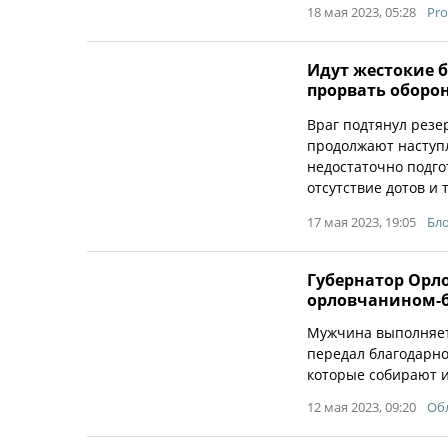
18 мая 2023, 05:28
Pro
Идут жестокие б
прорвать оборон
Враг подтянул резе
продолжают наступл
недостаточно подг
отсутствие дотов и т
17 мая 2023, 19:05
Бло
Губернатор Орло
орловчанином-
Мужчина выполняет 
передал благодарно
которые собирают и
12 мая 2023, 09:20
Обл