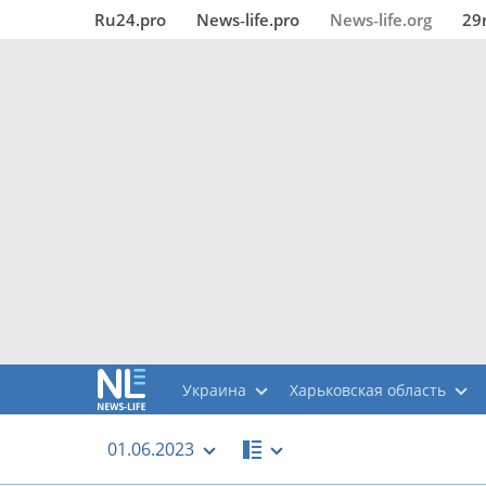
Ru24.pro
News‑life.pro
News‑life.org
29
Украина
Харьковская область
01.06.2023