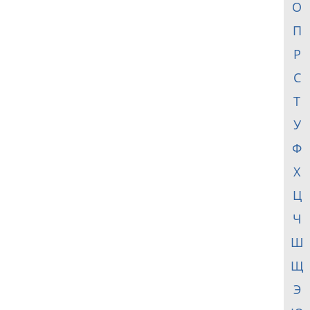
О
П
Р
С
Т
У
Ф
Х
Ц
Ч
Ш
Щ
Э