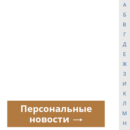
А
Б
В
Г
Д
Е
Ж
З
И
К
Л
Персональные
М
новости
Н