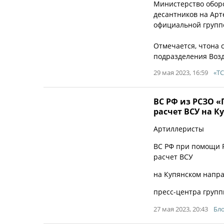
Министерство оборо
десантников на Арт
официальной группе
Отмечается, чтона 
подразделения Возд
29 мая 2023, 16:59
«ТС
ВС РФ из РСЗО 
расчет ВСУ на 
Артиллеристы
ВС РФ при помощи 
расчет ВСУ
на Купянском напра
пресс-центра групп
27 мая 2023, 20:43
Бло