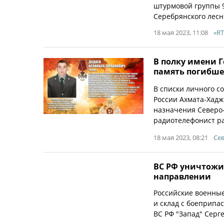
штурмовой группы 
Серебрянского лесн
18 мая 2023, 11:08
«RT
В полку имени 
память погибше
В списки личного с
России Ахмата-Хадж
назначения Северо-
радиотелефонист ра
18 мая 2023, 08:21
Сев
ВС РФ уничтожи
направлении
Российские военны
и склад с боеприпа
ВС РФ "Запад" Серг