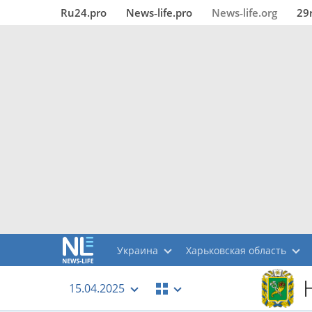
Ru24.pro
News‑life.pro
News‑life.org
29
Украина
Харьковская область
15.04.2025