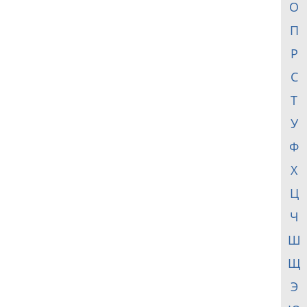
О
П
Р
С
Т
У
Ф
Х
Ц
Ч
Ш
Щ
Э