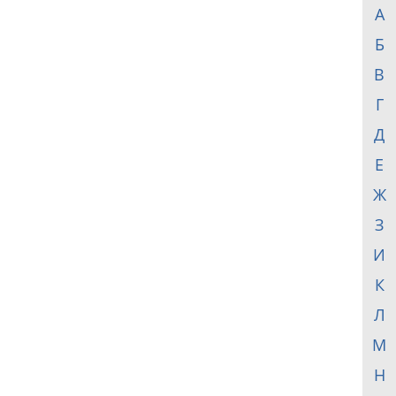
А
Б
В
Г
Д
Е
Ж
З
И
К
Л
М
Н