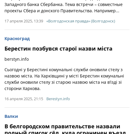
Западного банка Сбербанка. Тема встречи – совместные
проекты Сбера и донского Правительства. Например...
17 апреля 2025, 13:39
«Волгодонская правда» (Волгодонск)
Красноград
Берестин позбувся старої назви міста
berstyn.info
Сьогодні у Берестині комунальні служби оновили стелу з
назвою міста. На Харківщині у місті Берестин комунальні
служби оновили стелу зі старою назвою міста на в’їзді зі
сторони Харкова.
16 апреля 2025, 21:15
Berestyn.info
Валки
В белгородском правительстве назвали
полный список сёл, куда ограничен въезд