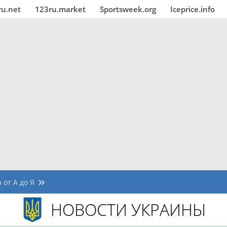
ru.net
123ru.market
Sportsweek.org
Iceprice.info
 от А до Я
НОВОСТИ УКРАИНЫ