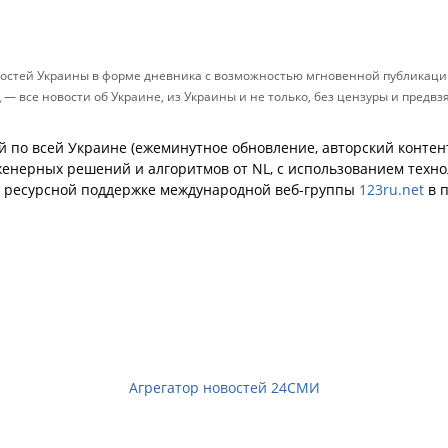
остей Украины в форме дневника с возможностью мгновенной публикации
д — все новости об Украине, из Украины и не только, без цензуры и предв
й по всей Украине (ежеминутное обновление, авторский контент
енерных решений и алгоритмов от NL, с использованием техн
й ресурсной поддержке международной веб-группы
123ru.net
в п
Агрегатор новостей 24СМИ