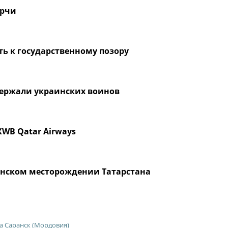
ерчи
ть к государственному позору
ержали украинских воинов
XWB Qatar Airways
инском месторождении Татарстана
а Саранск (Мордовия)