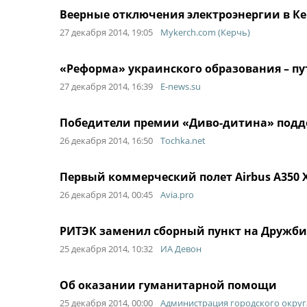
Веерные отключения электроэнергии в К
27 декабря 2014, 19:05
Mykerch.com (Керчь)
«Реформа» украинского образования – пу
27 декабря 2014, 16:39
E-news.su
Победители премии «Диво-дитина» подд
26 декабря 2014, 16:50
Tochka.net
Первый коммерческий полет Airbus A350 
26 декабря 2014, 00:45
Avia.pro
РИТЭК заменил сборный пункт на Дружб
25 декабря 2014, 10:32
ИА Девон
Об оказании гуманитарной помощи
25 декабря 2014, 00:00
Администрация городского округ