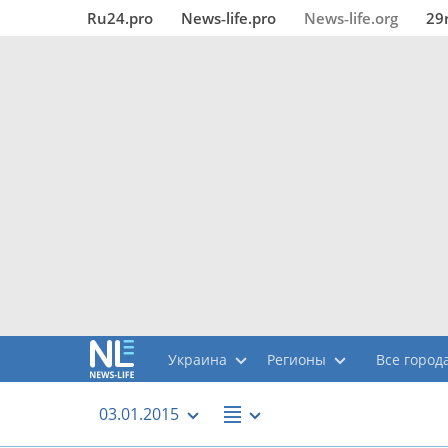
Ru24.pro
News‑life.pro
News‑life.org
29
Украина
Регионы
Все города
03.01.2015