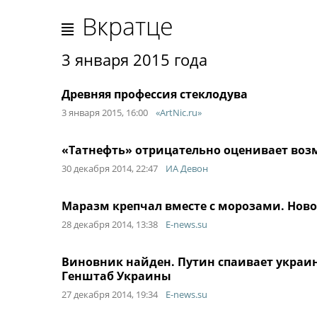
Вкратце
3 января 2015 года
Древняя профессия стеклодува
3 января 2015, 16:00
«ArtNic.ru»
«Татнефть» отрицательно оценивает воз
30 декабря 2014, 22:47
ИА Девон
Маразм крепчал вместе с морозами. Нов
28 декабря 2014, 13:38
E-news.su
Виновник найден. Путин спаивает украин
Генштаб Украины
27 декабря 2014, 19:34
E-news.su