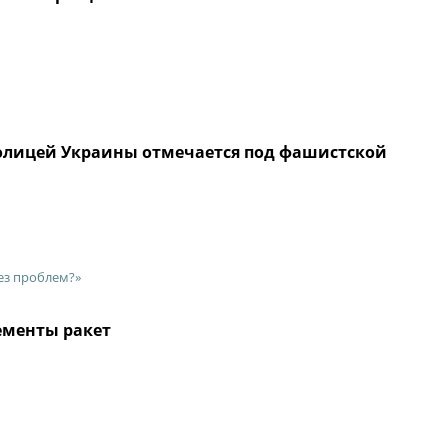
толицей Украины отмечается под фашистской
без проблем?»
ементы ракет