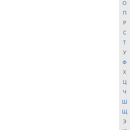
О
П
Р
С
Т
У
Ф
Х
Ц
Ч
Ш
Щ
Э