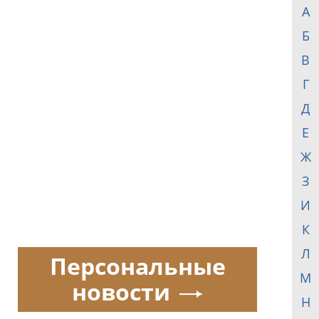
А
Б
В
Г
Д
Е
Ж
З
И
К
Л
Персональные
М
новости
Н