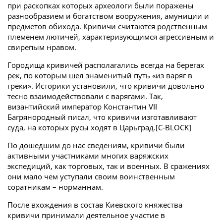
при раскопках которых археологи были поражены
разнообразием и богатством вооружения, амуниции и
предметов обихода. Кривичи считаются родственным
племенем лютичей, характеризующимся агрессивным и
свирепым нравом.
Городища кривичей располагались всегда на берегах
рек, по которым шел знаменитый путь «из варяг в
греки». Историки установили, что кривичи довольно
тесно взаимодействовали с варягами. Так,
византийский император Константин VII
Багрянородный писал, что кривичи изготавливают
суда, на которых русы ходят в Царьград.[С-BLOCK]
По дошедшим до нас сведениям, кривичи были
активными участниками многих варяжских
экспедиций, как торговых, так и военных. В сражениях
они мало чем уступали своим воинственным
соратникам – норманнам.
После вхождения в состав Киевского княжества
кривичи принимали деятельное участие в