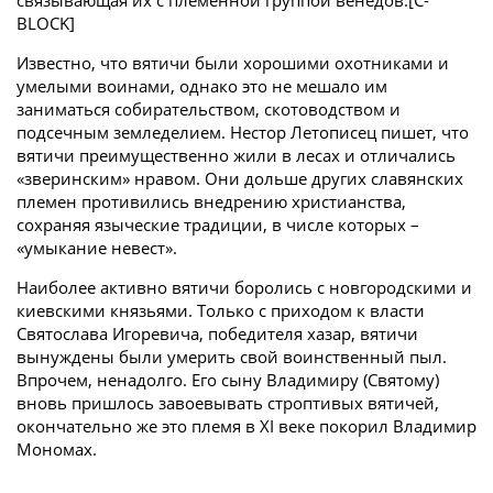
связывающая их с племенной группой венедов.[С-
BLOCK]
Известно, что вятичи были хорошими охотниками и
умелыми воинами, однако это не мешало им
заниматься собирательством, скотоводством и
подсечным земледелием. Нестор Летописец пишет, что
вятичи преимущественно жили в лесах и отличались
«зверинским» нравом. Они дольше других славянских
племен противились внедрению христианства,
сохраняя языческие традиции, в числе которых –
«умыкание невест».
Наиболее активно вятичи боролись с новгородскими и
киевскими князьями. Только с приходом к власти
Святослава Игоревича, победителя хазар, вятичи
вынуждены были умерить свой воинственный пыл.
Впрочем, ненадолго. Его сыну Владимиру (Святому)
вновь пришлось завоевывать строптивых вятичей,
окончательно же это племя в XI веке покорил Владимир
Мономах.