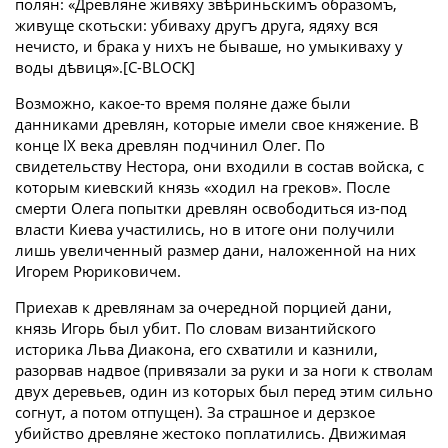
полян: «Древляне живяху звѣриньскимъ образомъ,
живуще скотьски: убиваху другъ друга, ядяху вся
нечисто, и брака у нихъ не бываше, но умыкиваху у
воды дѣвиця».[С-BLOCK]
Возможно, какое-то время поляне даже были
данниками древлян, которые имели свое княжение. В
конце IX века древлян подчинил Олег. По
свидетельству Нестора, они входили в состав войска, с
которым киевский князь «ходил на греков». После
смерти Олега попытки древлян освободиться из-под
власти Киева участились, но в итоге они получили
лишь увеличенный размер дани, наложенной на них
Игорем Рюриковичем.
Приехав к древлянам за очередной порцией дани,
князь Игорь был убит. По словам византийского
историка Льва Диакона, его схватили и казнили,
разорвав надвое (привязали за руки и за ноги к стволам
двух деревьев, один из которых был перед этим сильно
согнут, а потом отпущен). За страшное и дерзкое
убийство древляне жестоко поплатились. Движимая