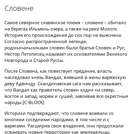
Словене
Самое северное славянское племя – словене – обитало
на берегах Ильмень-озера, а также на реке Мологе.
История его происхождения до сих пор не выяснена.
Согласно распространенной легенде,
родоначальниками словен были братья Словен и Рус;
Нестор Летописец называет их основателями Великого
Новгорода и Старой Руссы.
После Словена, как повествует предание, власть
наследовал князь Вандал, взявший в жены варяжскую
деву Адвинду. Скандинавская сага нам рассказывает,
что Вандал как правитель словен ходил на север,
восток и запад, морем и сушей, завоевав все окрестные
народы.[С-BLOCK]
Историки подтверждают, что словене воевали со
многими соседними народами, в том числе и с
варягами. Расширив свои владения, они продолжали
осваивать новые территории как земледельцы,