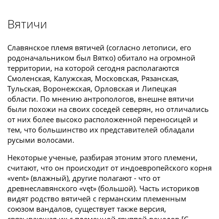
Вятичи
Славянское племя вятичей (согласно летописи, его
родоначальником был Вятко) обитало на огромной
территории, на которой сегодня располагаются
Смоленская, Калужская, Московская, Рязанская,
Тульская, Воронежская, Орловская и Липецкая
области. По мнению антропологов, внешне вятичи
были похожи на своих соседей северян, но отличались
от них более высоко расположенной переносицей и
тем, что большинство их представителей обладали
русыми волосами.
Некоторые ученые, разбирая этоним этого племени,
считают, что он происходит от индоевропейского корня
«vent» (влажный), другие полагают - что от
древнеславянского «vęt» (большой). Часть историков
видят родство вятичей с германским племенным
союзом вандалов, существует также версия,