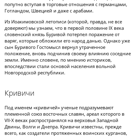
попутно вступая в торговые отношения с германцами,
Готландом, Швецией и даже с арабами.
Из Иоакимовской летописи (которой, правда, не все
доверяют) мы узнаем, что в первой половине IX века
словенский князь Буривой потерпел поражение от
варяг, которые обложили его народ данью. Однако уже
сын Буривого Гостомысл вернул утраченное
положение, вновь подчинив своему влиянию соседние
земли. Именно словене, по мнению историков,
впоследствии стали основой населения вольной
Новгородской республики.
Кривичи
Под именем «кривичей» ученые подразумевают
племенной союз восточных славян, ареал которого в
VII-X веках распространялся на верховья Западной
Двины, Волги и Днепра. Кривичи известны, прежде
всего, как создатели протяженных воинских курганов,