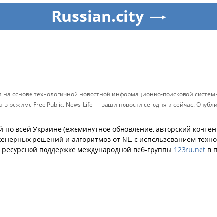
Russian.city
ти на основе технологичной новостной информационно-поисковой системы 
в режиме Free Public. News-Life — ваши новости сегодня и сейчас. Опу
й по всей Украине (ежеминутное обновление, авторский контент
енерных решений и алгоритмов от NL, с использованием техн
й ресурсной поддержке международной веб-группы
123ru.net
в п