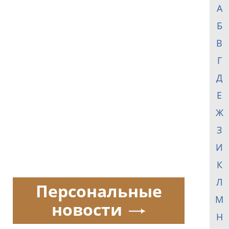
А
Б
В
Г
Д
Е
Ж
З
И
К
Л
Персональные
М
новости
Н