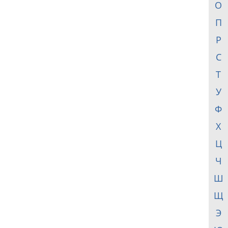
О
П
Р
С
Т
У
Ф
Х
Ц
Ч
Ш
Щ
Э