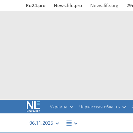
Ru24.pro
News‑life.pro
News‑life.org
29
Украина
Черкасская область
06.11.2025