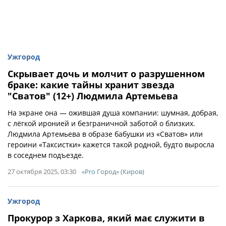
Ужгород
Скрывает дочь и молчит о разрушенном
браке: какие тайны хранит звезда
"Сватов" (12+) Людмила Артемьева
На экране она — ожившая душа компании: шумная, добрая,
с лёгкой иронией и безграничной заботой о близких.
Людмила Артемьева в образе бабушки из «Сватов» или
героини «Таксистки» кажется такой родной, будто выросла
в соседнем подъезде.
27 октября 2025, 03:30
«Pro Город» (Киров)
Ужгород
Прокурор з Харкова, який має служити в