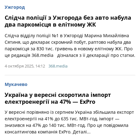
Ужгород
Слідча поліції з Ужгорода без авто набула
два паркомісця в елітному ЖК
Слідча відділу поліції №1 в Ужгороді Марина Михайлівна
Сятиня, що декларає скромний побут, раптово набула два
паркомісця за 830 тис. гривень в новому елітному ЖК. Про
це редакція 368.media дізналася з її декларації про статки.
4 октября 2025, 14:12
368.media
Мукачево
Україна у вересні скоротила імпорт
електроенергії на 47% — ExPrо
У вересні порівняно із серпнем Україна збільшила експорт
електроенергії на 41% до 635 тис. МВт-год, імпорт —
знизився на 47% до 140 тис. МВт-год. Про це повідомила
консалтингова компанія ExPro. Деталі...