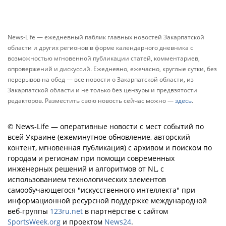
News-Life — ежедневный паблик главных новостей Закарпатской
области и других регионов в форме календарного дневника с
возможностью мгновенной публикации статей, комментариев,
опровержений и дискуссий. Ежедневно, ежечасно, круглые сутки, без
перерывов на обед — все новости о Закарпатской области, из
Закарпатской области и не только без цензуры и предвзятости
редакторов. Разместить свою новость сейчас можно —
здесь
.
© News-Life — оперативные новости с мест событий по
всей Украине (ежеминутное обновление, авторский
контент, мгновенная публикация) с архивом и поиском по
городам и регионам при помощи современных
инженерных решений и алгоритмов от NL, с
использованием технологических элементов
самообучающегося "искусственного интеллекта" при
информационной ресурсной поддержке международной
веб-группы
123ru.net
в партнёрстве с сайтом
SportsWeek.org
и проектом
News24
.