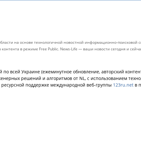
области на основе технологичной новостной информационно-поисковой си
контента в режиме Free Public. News-Life — ваши новости сегодня и сейч
й по всей Украине (ежеминутное обновление, авторский контент
енерных решений и алгоритмов от NL, с использованием техн
й ресурсной поддержке международной веб-группы
123ru.net
в п