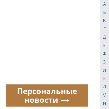
А
Б
В
Г
Д
Е
Ж
З
И
К
Л
Персональные
М
новости
Н