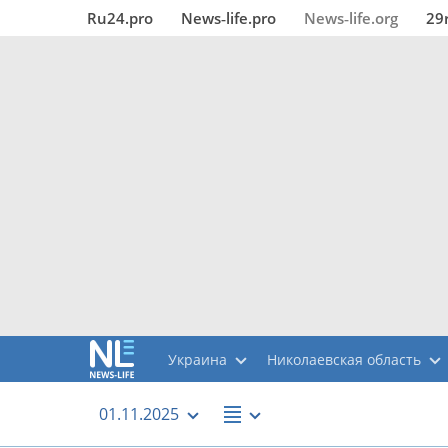
Ru24.pro
News‑life.pro
News‑life.org
29
Украина
Николаевская область
01.11.2025