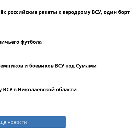
ёк российские ракеты к аэродрому ВСУ, один борт
евичьего футбола
емников и боевиков ВСУ под Сумами
у ВСУ в Николаевской области
ще новости