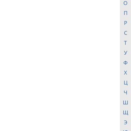
О
П
Р
С
Т
У
Ф
Х
Ц
Ч
Ш
Щ
Э