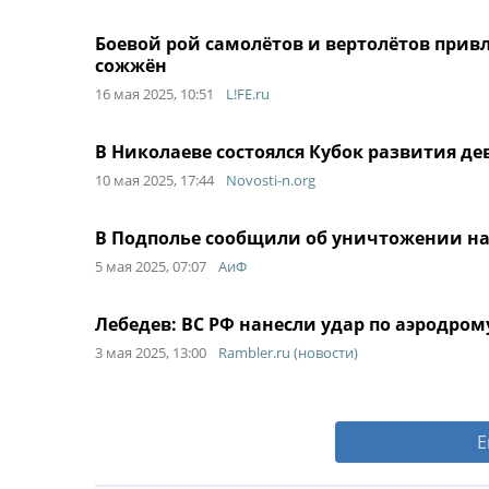
Боевой рой самолётов и вертолётов привл
сожжён
16 мая 2025, 10:51
L!FE.ru
В Николаеве состоялся Кубок развития д
10 мая 2025, 17:44
Novosti-n.org
В Подполье сообщили об уничтожении на
5 мая 2025, 07:07
АиФ
Лебедев: ВС РФ нанесли удар по аэродром
3 мая 2025, 13:00
Rambler.ru (новости)
Е